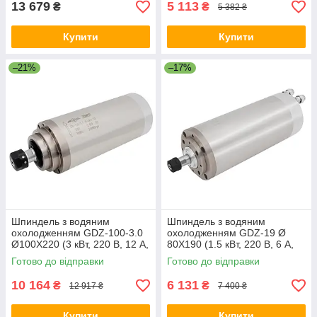
13 679
5 113
₴
₴
5 382 ₴
Купити
Купити
–21%
–17%
Шпиндель з водяним
Шпиндель з водяним
охолодженням GDZ-100-3.0
охолодженням GDZ-19 Ø
Ø100X220 (3 кВт, 220 В, 12 А,
80X190 (1.5 кВт, 220 В, 6 А,
ER20) для фрезерного
ER11) для фрезерного
Готово до відправки
Готово до відправки
верстата з ЧПК
верстата з ЧПК
10 164
6 131
₴
₴
12 917 ₴
7 400 ₴
Купити
Купити