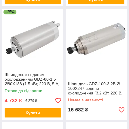
–25%
Шпиндель з водяним
охолодженням GDZ-80-1.5
Ø80X188 (1.5 кВт, 220 В, 5 А,
Шпиндель GDZ-100-3.2B Ø
ER11) для фрезерного
100Х247 водяне
Готово до відправки
верстата з ЧПК
охолодження (3.2 кВт, 220 В,
12 А, ER20)
4 732
Немає в наявності
₴
6 279 ₴
16 682
₴
Купити