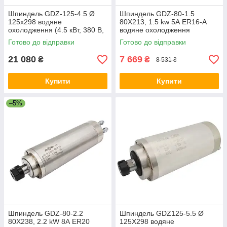
Шпиндель GDZ-125-4.5 Ø
Шпиндель GDZ-80-1.5
125x298 водяне
80X213, 1.5 kw 5А ER16-A
охолодження (4.5 кВт, 380 В,
водяне охолодження
8 А, ER25)
Готово до відправки
Готово до відправки
21 080
7 669
₴
₴
8 531 ₴
Купити
Купити
–5%
Шпиндель GDZ-80-2.2
Шпиндель GDZ125-5.5 Ø
80X238, 2.2 kW 8А ER20
125Х298 водяне