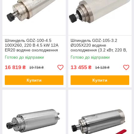
Шпиндель GDZ-100-4.5
Шпиндель GDZ-105-3.2
100X260, 220 В 4.5 kW 12А
Ø105Х220 водяне
ER20 водяне охолодження
охолодження (3.2 кВт, 220 В,
11.5 А, ER20)
Готово до відправки
Готово до відправки
16 819
13 455
₴
₴
19 734 ₴
14 128 ₴
Купити
Купити