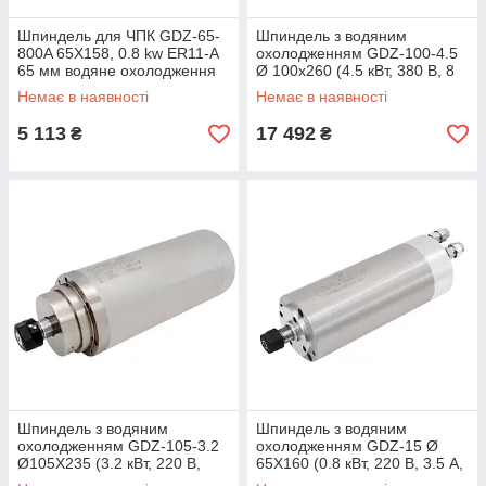
Шпиндель для ЧПК GDZ-65-
Шпиндель з водяним
800A 65X158, 0.8 kw ER11-A
охолодженням GDZ-100-4.5
65 мм водяне охолодження
Ø 100х260 (4.5 кВт, 380 В, 8
А, ER20) для фрезерного
Немає в наявності
Немає в наявності
верстата з ЧПК
5 113
17 492
₴
₴
Шпиндель з водяним
Шпиндель з водяним
охолодженням GDZ-105-3.2
охолодженням GDZ-15 Ø
Ø105Х235 (3.2 кВт, 220 В,
65X160 (0.8 кВт, 220 В, 3.5 А,
11.5 А, ER20) для
ER11) для фрезерного