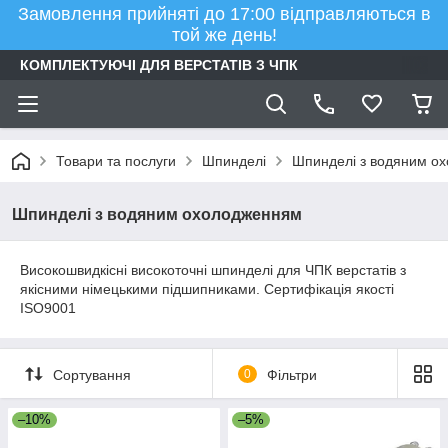
Замовлення прийняті до 17:00 відправляються в
той же день!
КОМПЛЕКТУЮЧІ ДЛЯ ВЕРСТАТІВ З ЧПК
Товари та послуги
Шпинделі
Шпинделі з водяним о
Шпинделі з водяним охолодженням
Високошвидкісні високоточні шпинделі для ЧПК верстатів з
якісними німецькими підшипниками. Сертифікація якості
ISO9001
Сортування
0
Фільтри
–10%
–5%