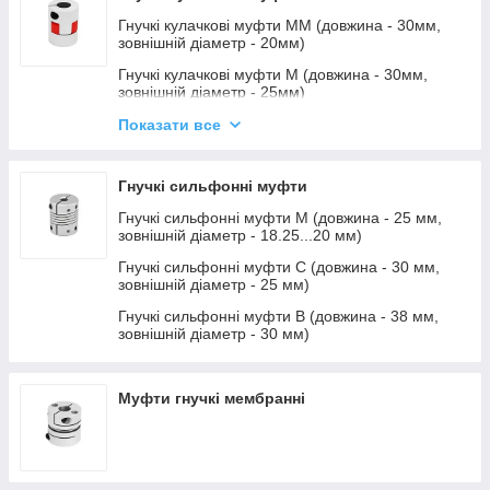
компактні рішення для ЧПУ.
Гнучкі кулачкові муфти ММ (довжина - 30мм,
зовнішній діаметр - 20мм)
✅ Надійність і довговічність
✅ Простий монтаж
Гнучкі кулачкові муфти М (довжина - 30мм,
✅ Широкий вибір розмірів
зовнішній діаметр - 25мм)
Гнучкі кулачкові муфти С (довжина - 35...40 мм,
Показати все
зовнішній діаметр - 30 мм)
Гнучкі кулачкові муфти В (довжина - 50 мм,
Гнучкі сильфонні муфти
зовнішній діаметр - 40мм)
Гнучкі сильфонні муфти М (довжина - 25 мм,
Еластичні зубчасті вінці (еластомери) для муфт
зовнішній діаметр - 18.25...20 мм)
Гнучкі сильфонні муфти С (довжина - 30 мм,
зовнішній діаметр - 25 мм)
Гнучкі сильфонні муфти В (довжина - 38 мм,
зовнішній діаметр - 30 мм)
Муфти гнучкі мембранні