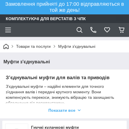
Замовлення прийняті до 17:00 відправляються в
той же день!
КОМПЛЕКТУЮЧІ ДЛЯ ВЕРСТАТІВ З ЧПК
Товари та послуги
Муфти з'єднувальні
Муфти з'єднувальні
З’єднувальні муфти для валів та приводів
З’єднувальні муфти – надійні елементи для точного
з’єднання валів і передачі крутного моменту. Вони
компенсують перекоси, знижують вібрацію та захищають
обладнання від перевантажень.
Показати все
У каталозі
cncprom.ua
ви знайдете:
гнучкі та жорсткі муфти,
фланцеві й втулково-пальцеві,
Гнучкі кулачкові муфти