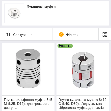
Фланцеві муфти
Сортування
0
Фільтри
Новинка
Гнучка сильфонна муфта 5х5
Гнучка кулачкова муфта 8х12
М (L25, D19), для крокового
С (L40, D30), з'єднувальна
двигуна
віброгасна муфта для валів