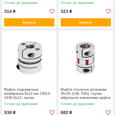
Готово до відправки
Готово до відправки
314
323
₴
₴
Купити
Купити
Муфта з'єднувальна
Муфта сполучна кулачкова
мембранна 8х12 мм CM1S-
25х25 (L66, D45), гнучка
3436-8x12, гнучка
віброгасна алюмінієва муфта
безлюфтова муфта для
для з'єднання валів
Готово до відправки
Готово до відправки
з'єднання валів
538
682
₴
₴