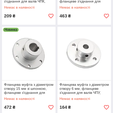
з'єднання для валів ЧПК,
фланцеве з'єднання для
редукторів і приводів
валів ЧПУ, редукторів і
Немає в наявності
Немає в наявності
приводів
209
463
₴
₴
Новинка
Фланцева муфта з діаметром
Фланцева муфта з діаметром
отвору 15 мм зі шпонкою,
отвору 6 мм, фланцеве
фланцеве з'єднання для
з'єднання для валів ЧПУ,
валів ЧПУ, редукторів і
редукторів і приводів
Немає в наявності
Немає в наявності
приводів
472
164
₴
₴