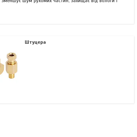
зменшує шум рухомих частин, захищає від вологи і
Штуцера