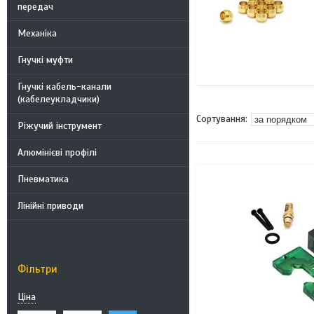
передач
Механіка
Гнучкі муфти
Гнучкі кабель-канали
(кабелеукладчики)
Ріжучий інструмент
Алюмінієві профілі
Пневматика
Лінійні приводи
Фільтри
Ціна