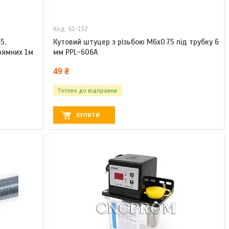
61-132
5,
Кутовий штуцер з різьбою М6х0.75 під трубку 6
рямних 1м
мм PPL-606A
49 ₴
Готово до відправки
КУПИТИ