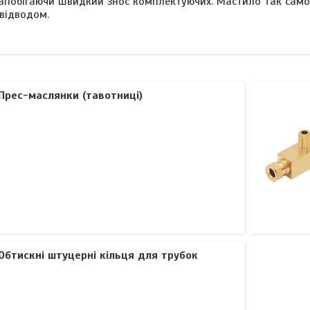
апобігаючи швидкий знос комплектуючих. Мастило так само 
овідводом.
Прес-маслянки (тавотниці)
Обтискні штуцерні кільця для трубок