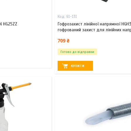
61-131
N HG25ZZ
Гофрозахист лінійної напрямної HGH3
гофрований захист для лінійних нап
709 ₴
Готово до відправки
КУПИТИ