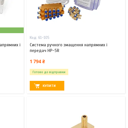
61-105
апрямних і
Система ручного змащення напрямних і
передач HP-5R
1 794 ₴
Готово до відправки
КУПИТИ