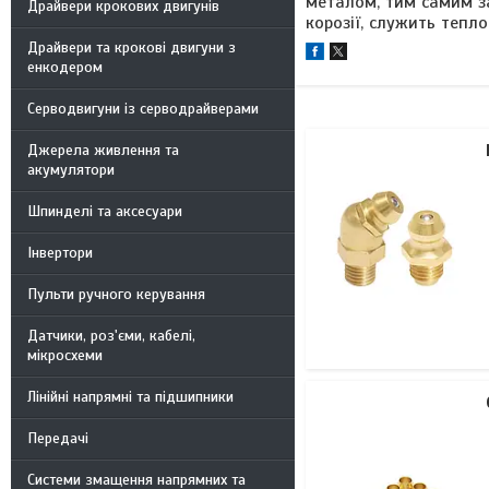
металом, тим самим з
Драйвери крокових двигунів
корозії, служить тепл
Драйвери та крокові двигуни з
енкодером
Серводвигуни із серводрайверами
Джерела живлення та
акумулятори
Шпинделі та аксесуари
Інвертори
Пульти ручного керування
Датчики, роз'єми, кабелі,
мікросхеми
Лінійні напрямні та підшипники
Передачі
Системи змащення напрямних та