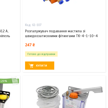
61-107
12 A,
Розгалужувач подавання мастила зі
ніпель
швидкозатискними фітингами TK-4-1-10-4
247 ₴
Готово до відправки
КУПИТИ
–20%