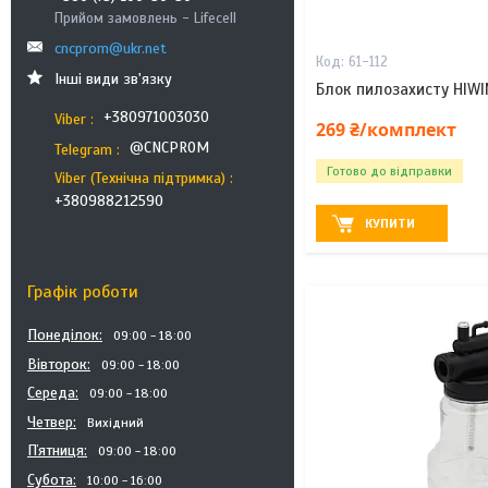
Прийом замовлень - Lifecell
cncprom@ukr.net
61-112
Інші види зв'язку
Блок пилозахисту HIWI
+380971003030
Viber
269 ₴/комплект
@CNCPROM
Telegram
Готово до відправки
Viber (Технічна підтримка)
+380988212590
КУПИТИ
Графік роботи
Понеділок
09:00
18:00
Вівторок
09:00
18:00
Середа
09:00
18:00
Четвер
Вихідний
Пʼятниця
09:00
18:00
Субота
10:00
16:00