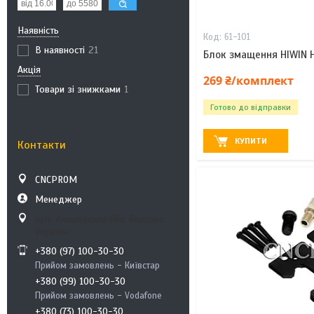
Наявність
61-101
В наявності
21
Блок змащення HIWIN 
Акція
269 ₴/комплект
Товари зі знижками
1
Готово до відправки
КУПИТИ
Контакти
CNCPROM
Менеджер
вул. Андріївська 66а, Березне,
Україна
+380 (97) 100-30-30
Прийом замовлень - Київстар
+380 (99) 100-30-30
Прийом замовлень - Vodafone
+380 (73) 100-30-30