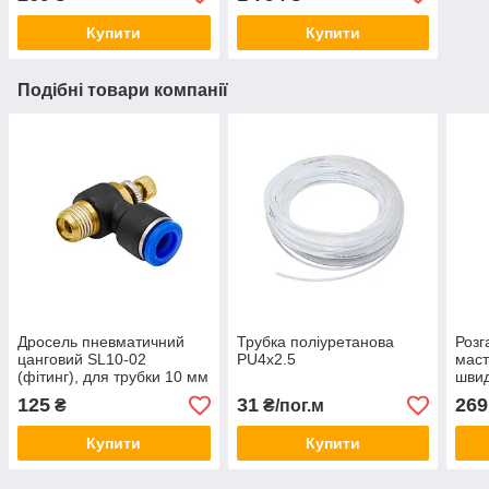
Купити
Купити
Подібні товари компанії
Дросель пневматичний
Трубка поліуретанова
Розг
цанговий SL10-02
PU4x2.5
маст
(фітинг), для трубки 10 мм
швид
з різьбою 1/4"
фіти
125
31
269
₴
₴/пог.м
Купити
Купити