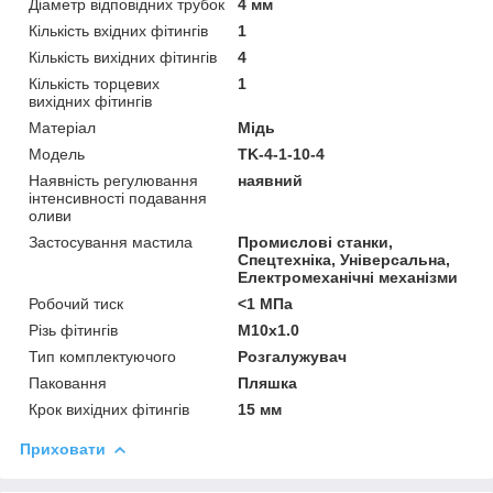
Діаметр відповідних трубок
4 мм
Кількість вхідних фітингів
1
Кількість вихідних фітингів
4
Кількість торцевих
1
вихідних фітингів
Матеріал
Мідь
Мoдель
TK-4-1-10-4
Наявність регулювання
наявний
інтенсивності подавання
оливи
Застосування мастила
Промислові станки,
Спецтехніка, Універсальна,
Електромеханічні механізми
Робочий тиск
<1 МПа
Різь фітингів
М10х1.0
Тип комплектуючого
Розгалужувач
Паковання
Пляшка
Крок вихідних фітингів
15 мм
Приховати