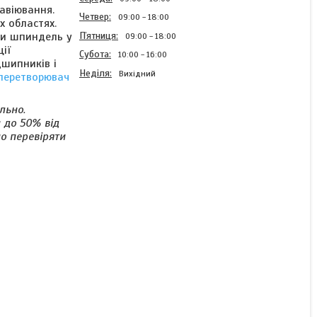
авіювання.
Четвер
09:00
18:00
х областях.
Пʼятниця
ти шпиндель у
09:00
18:00
ії
Субота
10:00
16:00
шипників і
Неділя
Вихідний
перетворювач
льно.
 до 50% від
но перевіряти
Шпиндель GDZ-80-1.5
80X213, 1.5 kw 5А ER16-A
водяне охолодження
Готово до відправки
7 669 ₴
8 531 ₴
КУПИТИ