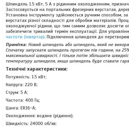
Шпиндель 1.5 кВт, 5 А з рідинним охолодженням, признач
Застосовується на портальних фрезерних верстатах, дере
Установка інструменту здійснюється ручним способом, з
верстатах різної складності для обробки матеріалів. Пр
охолоджуючої рідини, що тим самим дозволяє досягти о
забезпечити тривалий термін експлуатації. Для управлі
частоти (інвертор)
. Підключення шпинделя до перетворюв
Примітка:
Новий шпиндель або шпиндель, який не викорис
Спочатку запускати шпиндель протягом пів години, на 25%
максимальної швидкості. І тільки потім збільшити швидкіс
температуру шпинделя, якщо шпиндель буде ставати гаря
Технічні характеристики:
Потужність: 1.5 кВт;
Напруга: 220 В;
Струм: 5 А;
Частота: 400 Гц;
Цанга: ER16-А;
Охолодження: водяне (рідинне);
Швидкість: 24000 об/хв;