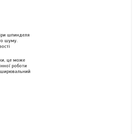
міри шпинделя
го шуму.
вості
ки, це може
нної роботи
озширювальний