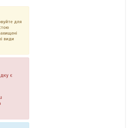
овуйте для
стою
захищені
кі види
адку є
ш
а