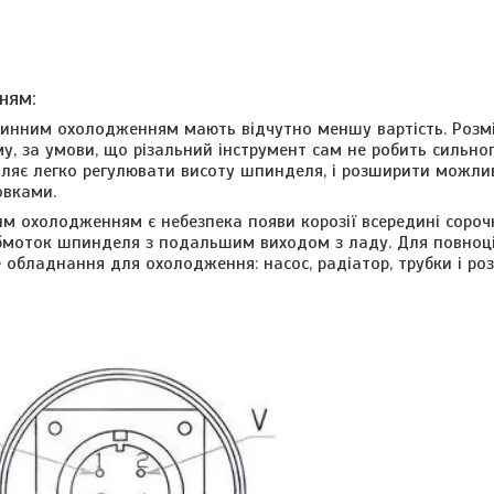
ням:
рідинним охолодженням мають відчутно меншу вартість. Роз
, за умови, що різальний інструмент сам не робить сильно
ляє легко регулювати висоту шпинделя, і розширити можли
овками.
им охолодженням є небезпека появи корозії всередині сороч
бмоток шпинделя з подальшим виходом з ладу. Для повноці
обладнання для охолодження: насос, радіатор, трубки і р