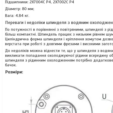
Підшипники:
2Х7004С Р4, 2Х7002С Р4
Діаметр: 80 мм;
Вага: 4.84 кг.
Переваги і недоліки шпинделя з водяним охолоджен
По потужності в порівнянні з повітряними, шпинделі з 
більш компактні. Шпиндель працює з низьким рівнем шуму
Циліндрична форма шпинделя і кріплення хомутом дозво
верстата при роботі з довгими фрезами і високими загот
До недоліків можна віднести те, що у шпинделя з водян
викликати попадання охолоджуючої рідини всередину о
шпинделя з рідинним охолодженням потрібно додаткове 
бачок.
Розміри: