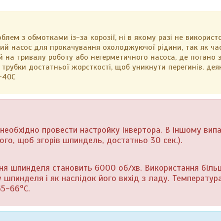
ем з обмотками із-за корозії, ні в якому разі не використ
ий насос для прокачування охолоджуючої рідини, так як ча
й на тривалу роботу або негерметичного насоса, де погано 
трубки достатньої жорсткості, щоб уникнути перегинів, дея
+40С
необхідно провести настройку інвертора. В іншому вип
го, щоб згорів шпиндель, достатньо 30 сек.).
ня шпинделя становить 6000 об/хв. Використання біль
шпинделя і як наслідок його вихід з ладу. Температур
65-66°С.