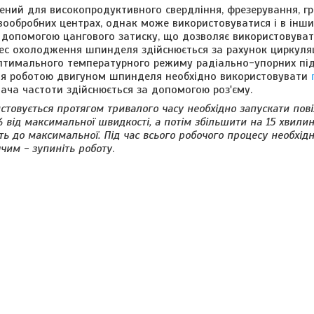
ений для високопродуктивного свердління, фрезерування, гр
вообробних центрах, однак може використовуватися і в інши
а допомогою цангового затиску, що дозволяє використовува
оцес охолодження шпинделя здійснюється за рахунок циркуляц
птимального температурного режиму радіально-упорних під
ння роботою двигуном шпинделя необхідно використовувати
ача частоти здійснюється за допомогою роз'єму.
товується протягом тривалого часу необхідно запускати пові
 від максимальної швидкості, а потім збільшити на 15 хвилин
ть до максимальної. Під час всього робочого процесу необхід
чим - зупиніть роботу
.