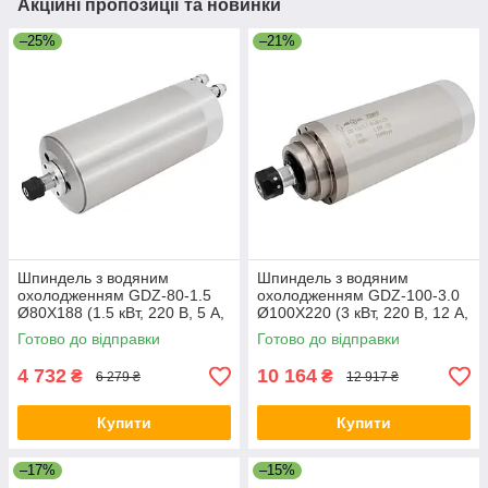
Акційні пропозиції та новинки
–25%
–21%
Шпиндель з водяним
Шпиндель з водяним
охолодженням GDZ-80-1.5
охолодженням GDZ-100-3.0
Ø80X188 (1.5 кВт, 220 В, 5 А,
Ø100X220 (3 кВт, 220 В, 12 А,
ER11) для фрезерного
ER20) для фрезерного
Готово до відправки
Готово до відправки
верстата з ЧПК
верстата з ЧПК
4 732
10 164
₴
₴
6 279 ₴
12 917 ₴
Купити
Купити
–17%
–15%