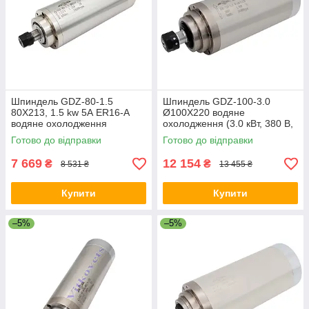
Шпиндель GDZ-80-1.5
Шпиндель GDZ-100-3.0
80X213, 1.5 kw 5А ER16-A
Ø100Х220 водяне
водяне охолодження
охолодження (3.0 кВт, 380 В,
ER20)
Готово до відправки
Готово до відправки
7 669
12 154
₴
₴
8 531 ₴
13 455 ₴
Купити
Купити
–5%
–5%