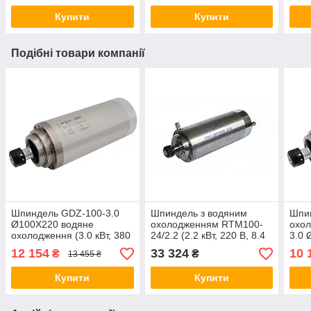
Купити
Купити
Подібні товари компанії
Шпиндель GDZ-100-3.0
Шпиндель з водяним
Шпи
Ø100Х220 водяне
охолодженням RTM100-
охо
охолодження (3.0 кВт, 380
24/2.2 (2.2 кВт, 220 В, 8.4
3.0 
В, ER20)
А, ER20) та збільшеним
В, 1
12 154
33 324
10 
₴
₴
13 455 ₴
крутним моментом
фрез
ЧПК
Купити
Купити