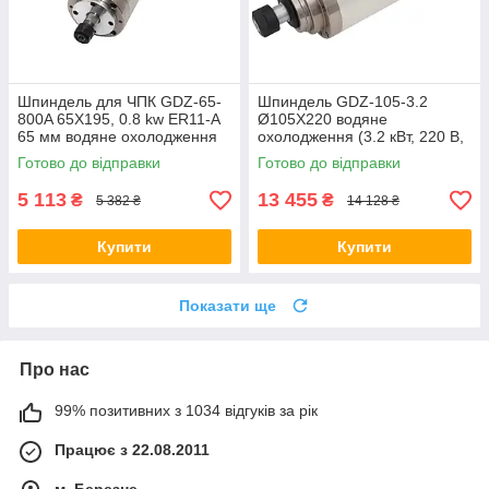
Шпиндель для ЧПК GDZ-65-
Шпиндель GDZ-105-3.2
800A 65X195, 0.8 kw ER11-A
Ø105Х220 водяне
65 мм водяне охолодження
охолодження (3.2 кВт, 220 В,
11.5 А, ER20)
Готово до відправки
Готово до відправки
5 113
13 455
₴
₴
5 382 ₴
14 128 ₴
Купити
Купити
Показати ще
Про нас
99% позитивних з 1034 відгуків за рік
Працює з 22.08.2011