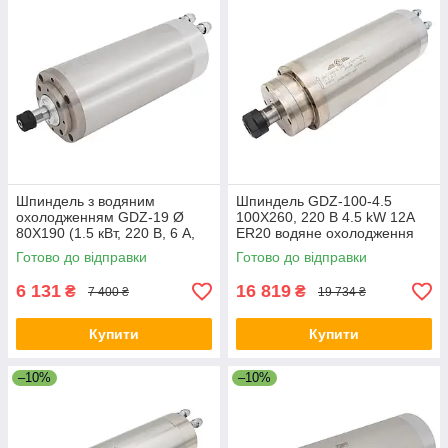
Шпиндель з водяним
Шпиндель GDZ-100-4.5
охолодженням GDZ-19 Ø
100X260, 220 В 4.5 kW 12А
80X190 (1.5 кВт, 220 В, 6 А,
ER20 водяне охолодження
ER11) для фрезерного
Готово до відправки
Готово до відправки
верстата з ЧПК
6 131
16 819
₴
₴
7 400 ₴
19 734 ₴
Купити
Купити
–10%
–10%