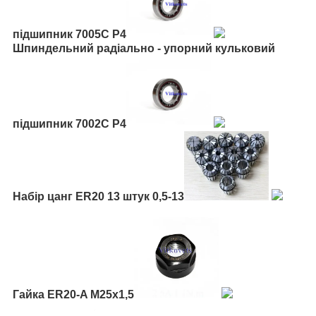
підшипник 7005С P4
Шпиндельний радіально - упорний кульковий
підшипник 7002С P4
Набір цанг ER20 13 штук 0,5-13
Гайка ER20-A М25х1,5