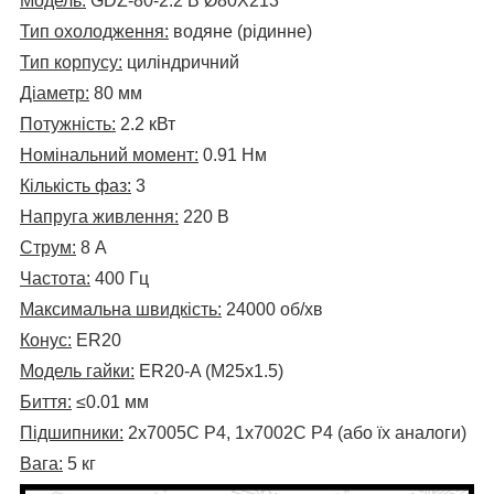
Модель:
GDZ-80-2.2 B Ø80Х213
Тип охолодження:
водяне (рідинне)
Тип корпусу:
циліндричний
Діаметр:
80 мм
Потужність:
2.2 кВт
Номінальний момент:
0.91 Нм
Кількість фаз:
3
Напруга живлення:
220 В
Струм:
8 А
Частота:
400 Гц
Максимальна швидкість:
24000 об/хв
Конус:
ER20
Модель гайки:
ER20-A (М25х1.5)
Биття:
≤0.01 мм
Підшипники:
2х7005С P4, 1х7002С P4 (або їх аналоги)
Вага:
5 кг