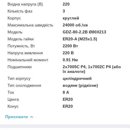
Вхідна напруга (В)
220
Кількість фаз
3
Корпус
круглий
Максимальна швидкість
24000 об./хв
Мoдель
GDZ-80-2.2B Ø80Х213
Модель гайки
ER20-A (М25х1.5)
Потужність, Вт
2200 Вт
Напруга живлення
220 В
Номінальний момент
0.91 Нм
Подшипники
2х7005C P4, 1х7002C P4 (або
їх аналоги)
Тип корпусу
циліндричний
Тип охолодження
водяне (рідкісне)
Ток
8 А
Цанга
ER20
Конус
ER20
Приховати