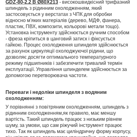
GDZ-80-2.2 B Ø80Х213
- високошвидкісний
трифазний
шпиндель з рідинним охолодженням, який
застосовується у верстатах з ЧПК для обробки
відносно м'яких матеріалів (дерево, МДФ, фанера,
пластик, ПВХ, композити, кольорові метали тощо).
Установка інструменту здійснюється ручним способом
- фреза кріпиться в цанговий затиск і фіксується
гайкою.
Процес охолодження шпинделя здійснюється
за рахунок циркуляції охолоджуючої рідини, що
дозволяє досягти оптимального температурного
режиму підшипників і забезпечити тривалий термін
експлуатації.
Управління шпинделем здійснюється за
допомогою перетворювача частоти.
Переваги і недоліки шпинделя з водяним
охолодженням:
У порівнянні з повітряним охолодженням, шпиндель з
рідинним охолодженням,як правило, має меншу
вартість
. Такий шпиндель працює з низьким рівнем
шуму, за умови, що сам ріжучий інструмент працює
тихо. Так як шпиндель має циліндричну форму корпусу,