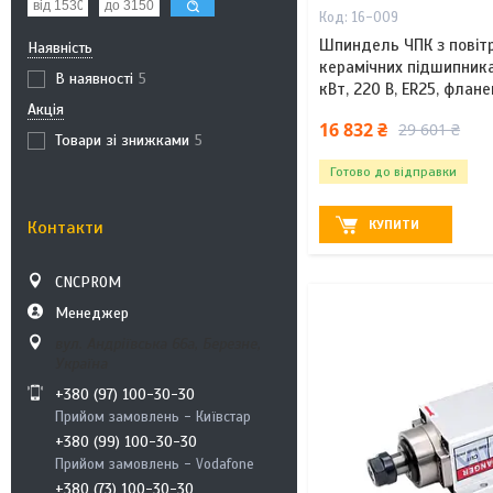
16-009
Шпиндель ЧПК з повіт
Наявність
керамічних підшипника
В наявності
5
кВт, 220 В, ER25, флане
Акція
16 832 ₴
29 601 ₴
Товари зі знижками
5
Готово до відправки
КУПИТИ
Контакти
CNCPROM
Менеджер
вул. Андріївська 66а, Березне,
Україна
+380 (97) 100-30-30
Прийом замовлень - Київстар
+380 (99) 100-30-30
Прийом замовлень - Vodafone
+380 (73) 100-30-30