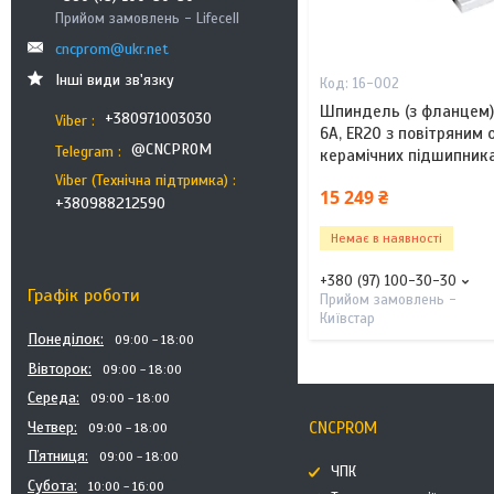
Прийом замовлень - Lifecell
cncprom@ukr.net
Інші види зв'язку
16-002
Шпиндель (з фланцем) 
+380971003030
Viber
6А, ER20 з повітряним
@CNCPROM
Telegram
керамічних підшипник
Viber (Технічна підтримка)
15 249 ₴
+380988212590
Немає в наявності
+380 (97) 100-30-30
Графік роботи
Прийом замовлень -
Київстар
Понеділок
09:00
18:00
Вівторок
09:00
18:00
Середа
09:00
18:00
Четвер
CNCPROM
09:00
18:00
Пʼятниця
09:00
18:00
ЧПК
Субота
10:00
16:00