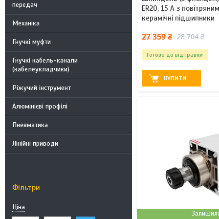
передач
ER20, 15 А з повітрян
керамічні підшипники
Механіка
27 359 ₴
28 704 ₴
Гнучкі муфти
Готово до відправки
Гнучкі кабель-канали
(кабелеукладчики)
КУПИТИ
Ріжучий інструмент
Алюмінієві профілі
Пневматика
Лінійні приводи
Фільтри
Ціна
Залишило