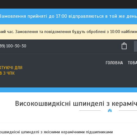
Замовлення прийняті до 17:00 відправляються в той же день
чий час. Замовлення та повідомлення будуть оброблені з 10:00 найближ
(99) 100-30-30
ГОЛОВНА
ТОВ
ТУЮЧІ ДЛЯ
В З ЧПК
Високошвидкісні шпинделі з керам
кошвидкісні шпинделі з якісними керамічними підшипниками