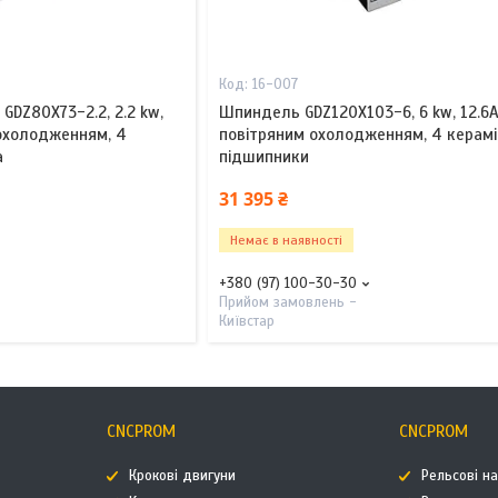
16-007
GDZ80X73-2.2, 2.2 kw,
Шпиндель GDZ120X103-6, 6 kw, 12.6А,
 охолодженням, 4
повітряним охолодженням, 4 керамі
а
підшипники
31 395 ₴
Немає в наявності
+380 (97) 100-30-30
Прийом замовлень -
Київстар
CNCPROM
CNCPROM
Крокові двигуни
Рельсові н