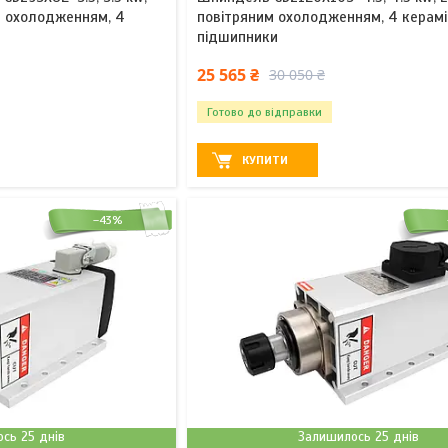
им охолодженням, 4
повітряним охолодженням, 4 керамі
підшипники
25 565 ₴
30 050 ₴
Готово до відправки
КУПИТИ
–43%
сь 25 днів
Залишилось 25 днів