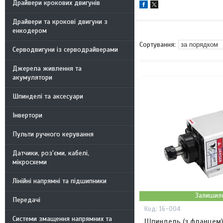
Драйвери крокових двигунів
Драйвери та крокові двигуни з
енкодером
Серводвигуни із серводрайверами
Джерела живлення та
акумулятори
Шпинделі та аксесуари
Інвертори
Пульти ручного керування
Датчики, роз'єми, кабелі,
мікросхеми
Лінійні напрямні та підшипники
Залишило
Передачі
16-004
Системи змащення напрямних та
Шпиндель (з фланцем) 