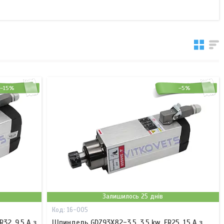
–15%
–5%
Залишилось 25 днів
16-005
32, 9.5 А з
Шпиндель GDZ93Х82-3.5, 3.5 kw, ER25, 15 А з