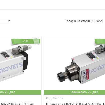
–5%
сь 25 днів
Залишилось 25 днів
16-006
GDZ93Х82-3.5, 3.5 kw,
Шпиндель GDZ120Х103-4.5, 4.5 kw, ER