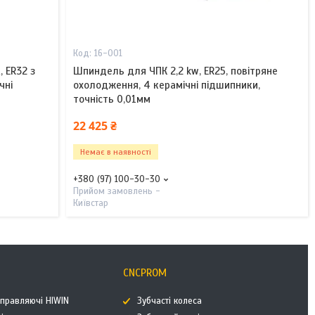
16-001
 ER32 з
Шпиндель для ЧПК 2,2 kw, ER25, повітряне
чні
охолодження, 4 керамічні підшипники,
точність 0,01мм
22 425 ₴
Немає в наявності
+380 (97) 100-30-30
Прийом замовлень -
Київстар
CNCPROM
аправляючі HIWIN
Зубчасті колеса