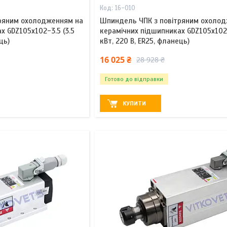
16-010
ряним охолодженням на
Шпиндель ЧПК з повітряним охоло
х GDZ105x102-3.5 (3.5
керамічних підшипниках GDZ105x102-
ць)
кВт, 220 В, ER25, фланець)
16 025 ₴
28 928 ₴
Готово до відправки
КУПИТИ