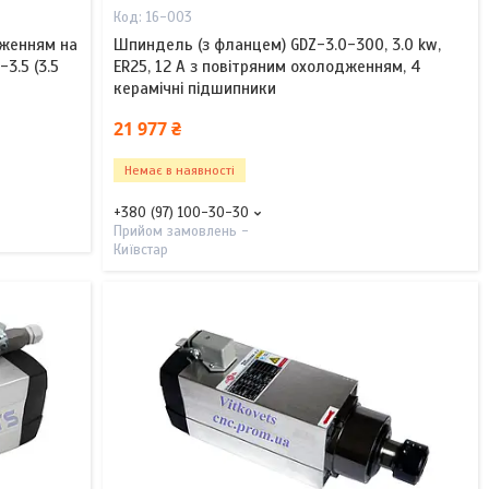
16-003
дженням на
Шпиндель (з фланцем) GDZ-3.0-300, 3.0 kw,
3.5 (3.5
ER25, 12 А з повітряним охолодженням, 4
керамічні підшипники
21 977 ₴
Немає в наявності
+380 (97) 100-30-30
Прийом замовлень -
Київстар