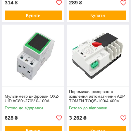
314
289
₴
₴
Купити
Купити
Перемикач резервного
Мультиметр цифровий OX2-
живлення автоматичний АВР
UID AC80~270V 0-100A
TOMZN TOQ5-100/4 400V
100A
Готово до відправки
Готово до відправки
628
3 262
₴
₴
Купити
Купити