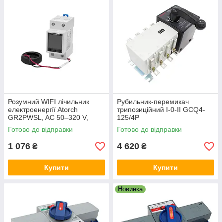
Розумний WIFI лічильник
Рубильник-перемикач
електроенергії Atorch
трипозиційний I-0-II GCQ4-
GR2PWSL, AC 50–320 V,
125/4P
автомат введення резерву
Готово до відправки
Готово до відправки
1 076
4 620
₴
₴
Купити
Купити
Новинка