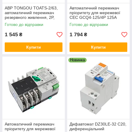
АВР TONGOU TOATS-2/63,
Автоматичний перемикач
автоматичний перемикач
пріоритету для мережевої
резервного живлення, 2P,
СЕС GCQ4-125/4Р 125A
63A, 220V (ATS)
Готово до відправки
Готово до відправки
1 545
1 794
₴
₴
Купити
Купити
Новинка
Автоматичний перемикач
Дифавтомат DZ30LE-32 С20,
пріоритету для мережевої
диференціальний