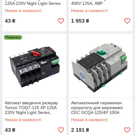
125A 220V Night Light Series
400V 125A, АВР
(однофазний), перемикач
Немає в наявності
Немає в наявності
резерву
43
1 953
₴
₴
Новинка
Автомат введення резерву
Автоматичний перемикач
Tomzn TOQ7‑125 4P 125A
пріоритету для мережевої
220V Night Light Series,
СЕС GCQ4-125/4Р 100A
перемикач резерву(ATS)
Немає в наявності
Немає в наявності
43
2 191
₴
₴