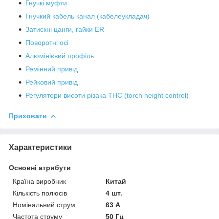
Гнучкі муфти
Гнучкий кабель канал (кабелеукладач)
Затискні цанги, гайки ER
Поворотні осі
Алюмінієвий профіль
Ремінний привід
Рейковий привід
Регулятори висоти різака THC (torch height control)
Приховати
Характеристики
Основні атрибути
Країна виробник
Китай
Кількість полюсів
4 шт.
Номінальний струм
63 А
Частота струму
50 Гц