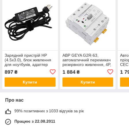
Зарядний пристрій HP
АВР GEYA G2R-63,
Авто
(4.5x3.0), блок живлення
автоматичний перемикач
пріо
для ноутбуків, адаптер
резервного живлення, 4P,
СЕС
змінного струму (19.5V
63A, 230V (ATS)
897
1 884
1 7
₴
₴
2.31A 45W) + мережевий
кабель
Купити
Купити
Про нас
99% позитивних з 1033 відгуків за рік
Працює з 22.08.2011