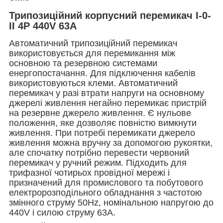
Трипозиційний корпусний перемикач I-0-
II 4P 440V 63A
Автоматичний трипозиційний перемикач
використовується для перемикання між
основною та резервною системами
енергопостачання. Для підключення кабелів
використовуються клеми. Автоматичний
перемикач у разі втрати напруги на основному
джерелі живлення негайно перемикає пристрій
на резервне джерело живлення. Є нульове
положення, яке дозволяє повністю вимкнути
живлення. При потребі перемикати джерело
живлення можна вручну за допомогою рукоятки,
але спочатку потрібно перевести червоний
перемикач у ручний режим. Підходить для
трифазної чотирьох провідної мережі і
призначений для промислового та побутового
електророзподільного обладнання з частотою
змінного струму 50Hz, номінальною напругою до
440V і силою струму 63A.