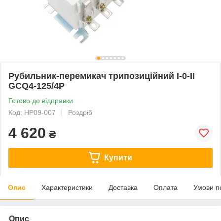
Рубильник-перемикач трипозиційний I-0-II
GCQ4-125/4P
Готово до відправки
Код: HP09-007
Роздріб
4 620
₴
Купити
Опис
Характеристики
Доставка
Оплата
Умови п
Опис