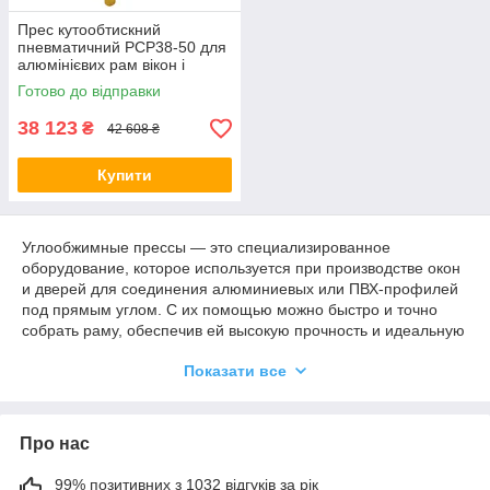
Прес кутообтискний
пневматичний PCP38-50 для
алюмінієвих рам вікон і
дверей
Готово до відправки
38 123
₴
42 608 ₴
Купити
Углообжимные прессы — это специализированное
оборудование, которое используется при производстве окон
и дверей для соединения алюминиевых или ПВХ-профилей
под прямым углом. С их помощью можно быстро и точно
собрать раму, обеспечив ей высокую прочность и идеальную
геометрию.
Показати все
Пресс углообжимной имеет простой принцип работы: в углы
рамы вставляются специальные соединительные элементы
(уголки), затем пресс сжимает их с заданным усилием,
Про нас
обеспечивая надежную фиксацию без зазоров и перекосов.
Такое соединение долговечно, не требует дополнительной
сварки и сохраняет эстетичный внешний вид изделия.
99% позитивних з 1032 відгуків за рік