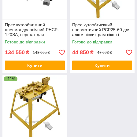
Прес кутообжимний
Прес кутообтискний
пневмогідравлічний PHCP-
пневматичний PCP25-60 для
120SA, верстат для
алюмінієвих рам вікон і
скріплення кутів алюмінієвих
дверей
Готово до відправки
Готово до відправки
рам вікон та дверей
134 550
44 850
₴
₴
148 005 ₴
47 093 ₴
Купити
Купити
–11%