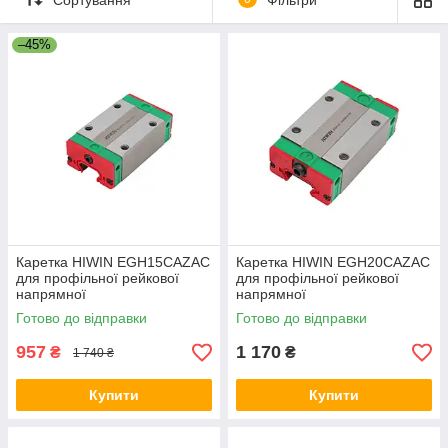
тривалий термін служби.
Якщо у Вас виникають труднощі при виборі, то
–45%
наші менеджери допоможуть Вам підібрати
потрібну рейці або каретку.
Каретка HIWIN EGH15CAZAC
Каретка HIWIN EGH20CAZAC
для профільної рейкової
для профільної рейкової
напрямної
напрямної
Готово до відправки
Готово до відправки
957
1 170
₴
₴
1 740 ₴
Купити
Купити