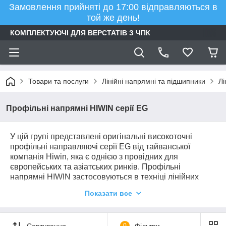
Замовлення прийняті до 17:00 відправляються в
той же день!
КОМПЛЕКТУЮЧІ ДЛЯ ВЕРСТАТІВ З ЧПК
Товари та послуги
Лінійні напрямні та підшипники
Лі
Профільні напрямні HIWIN серії EG
У цій групі представлені оригінальні високоточні
профільні направляючі серії EG від тайванської
компанія Hiwin, яка є однією з провідних для
європейських та азіатських ринків. Профільні
напрямні HIWIN застосовуються в техніці лінійних
переміщень для високоточного лінійного руху.
Показати все
Особливості продукції HIWIN:
висока точність,
висока твердість, висока вантажопідйомність, низьке
тертя, плавність переміщення, самовирівнювання,
Сортування
0
Фільтри