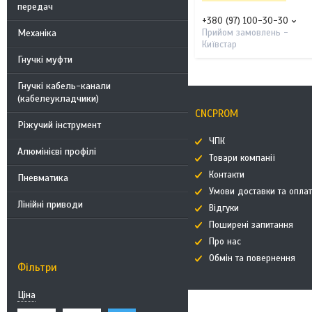
передач
+380 (97) 100-30-30
Механіка
Прийом замовлень -
Київстар
Гнучкі муфти
Гнучкі кабель-канали
(кабелеукладчики)
CNCPROM
Ріжучий інструмент
ЧПК
Алюмінієві профілі
Товари компанії
Контакти
Пневматика
Умови доставки та опла
Лінійні приводи
Відгуки
Поширені запитання
Про нас
Обмін та повернення
Фільтри
Ціна