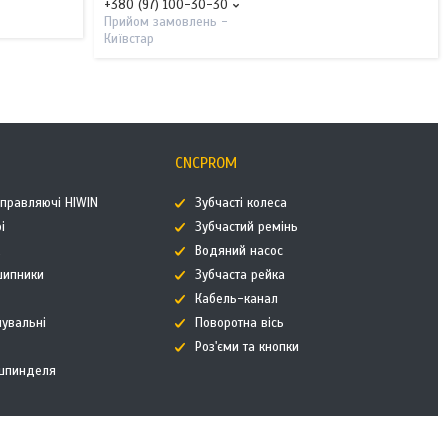
+380 (97) 100-30-30
Прийом замовлень -
Київстар
CNCPROM
аправляючі HIWIN
Зубчасті колеса
і
Зубчастий ремінь
к
Водяний насос
дшипники
Зубчаста рейка
Кабель-канал
нувальні
Поворотна вісь
Роз'єми та кнопки
 шпинделя