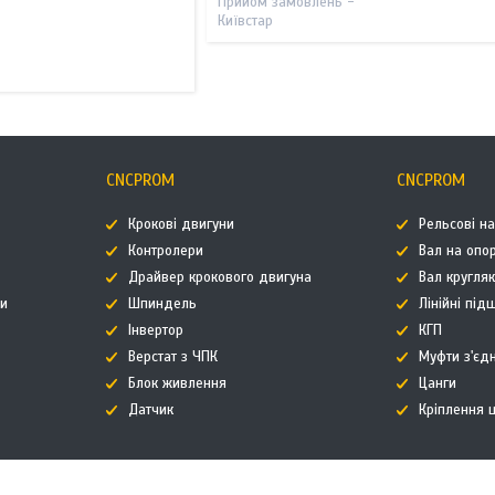
Прийом замовлень -
Київстар
CNCPROM
CNCPROM
Крокові двигуни
Рельсові н
Контролери
Вал на опор
Драйвер крокового двигуна
Вал кругля
ти
Шпиндель
Лінійні пі
Інвертор
КГП
Верстат з ЧПК
Муфти з'єд
Блок живлення
Цанги
Датчик
Кріплення