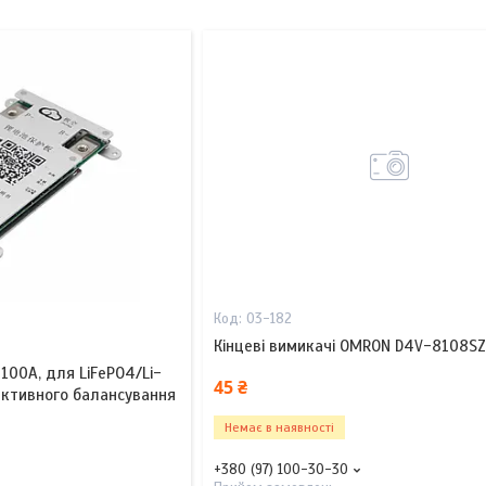
03-182
Кінцеві вимикачі OMRON D4V-8108S
100A, для LiFePO4/Li-
45 ₴
 активного балансування
Немає в наявності
+380 (97) 100-30-30