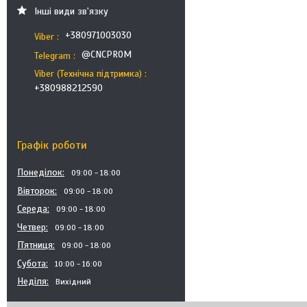
Інші види зв'язку
+380971003030
Viber
@CNCPROM
Telegram
Viber (Технічна підтримка)
+380988212590
Графік роботи
Понеділок
09:00
18:00
Вівторок
09:00
18:00
Середа
09:00
18:00
Четвер
09:00
18:00
Пʼятниця
09:00
18:00
Субота
10:00
16:00
Неділя
Вихідний