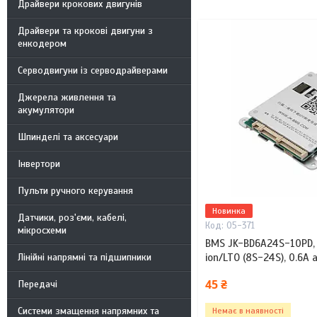
Драйвери крокових двигунів
Драйвери та крокові двигуни з
енкодером
Серводвигуни із серводрайверами
Джерела живлення та
акумулятори
Шпинделі та аксесуари
Інвертори
Пульти ручного керування
Новинка
Датчики, роз'єми, кабелі,
05-371
мікросхеми
BMS JK-BD6A24S-10РD, 
Лінійні напрямні та підшипники
ion/LTO (8S-24S), 0.6A
45 ₴
Передачі
Системи змащення напрямних та
Немає в наявності