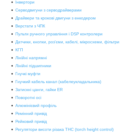
Інвертори
Серводвигуни з серводрайверами
Драйвери та крокові двигуни з енкодером
Верстати з ЧПК
Пульти ручного управління і DSP контролери
Датчики, кнопки, роз'єми, кабелі, мікросхеми, фільтри
КГП
Лінійні напрямні
Лінійні підшипники
Гнучкі муфти
Гнучкий кабель канал (кабелеукладальника)
Затискні цанги, гайки ER
Поворотні осі
Алюмінієвий профіль
Ремінний привід
Рейковий привід
Регулятори висоти різака THC (torch height control)