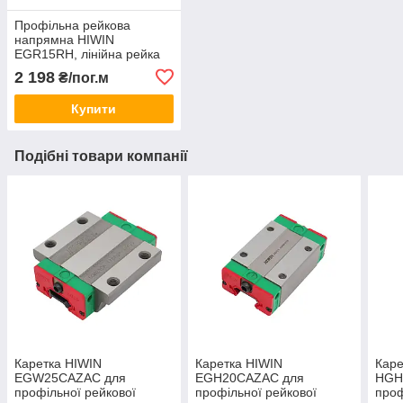
Профільна рейкова
напрямна HIWIN
EGR15RH, лінійна рейка
2 198
₴/пог.м
Купити
Подібні товари компанії
Каретка HIWIN
Каретка HIWIN
Каре
EGW25CAZAC для
EGH20CAZAC для
HGH
профільної рейкової
профільної рейкової
проф