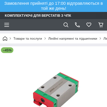
Замовлення прийняті до 17:00 відправляються в
той же день!
КОМПЛЕКТУЮЧІ ДЛЯ ВЕРСТАТІВ З ЧПК
Товари та послуги
Лінійні напрямні та підшипники
Лі
–45%