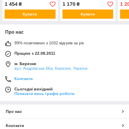
напрямної
напрямної
нап
1 454
1 170
1 2
₴
₴
Купити
Купити
Про нас
99% позитивних з 1032 відгуків за рік
Працює з 22.08.2011
м. Березне
вул. Андріївська 66а, Березне, Україна
Контакти
Сьогодні вихідний
Показати весь графік роботи
Про нас
Контакти