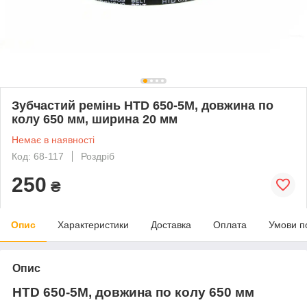
Зубчастий ремінь HTD 650-5M, довжина по
колу 650 мм, ширина 20 мм
Немає в наявності
Код: 68-117
Роздріб
250
₴
Опис
Характеристики
Доставка
Оплата
Умови п
Опис
HTD 650-5M, довжина по колу 650 мм