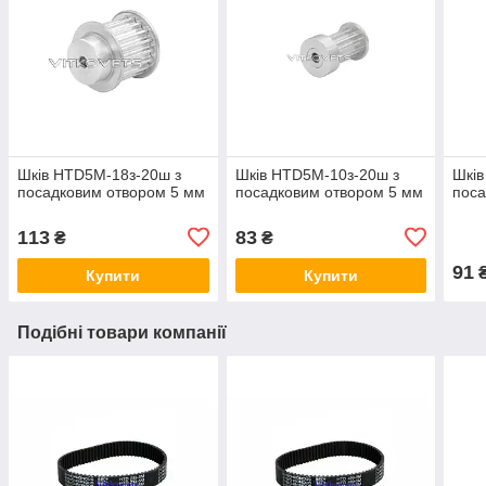
Шків HTD5M-18з-20ш з
Шків HTD5M-10з-20ш з
Шків
посадковим отвором 5 мм
посадковим отвором 5 мм
поса
113
83
₴
₴
91
Купити
Купити
Подібні товари компанії