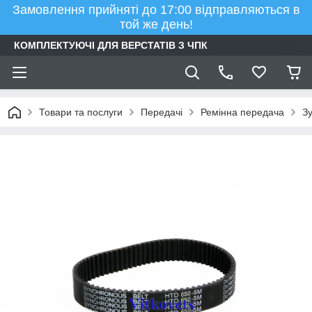
Замовлення прийняті до 17:00 відправляються в
той же день!
КОМПЛЕКТУЮЧІ ДЛЯ ВЕРСТАТІВ З ЧПК
Товари та послуги
Передачі
Ремінна передача
Зу