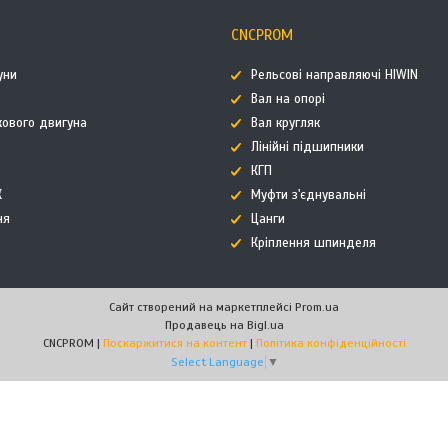
CNCPROM
уни
Рельсові направляючі HIWIN
Вал на опорі
кового двигуна
Вал кругляк
Лінійні підшипники
КГП
К
Муфти з'єднувальні
ня
Цанги
Кріплення шпинделя
Сайт створений на маркетплейсі
Prom.ua
Продавець на Bigl.ua
CNCPROM |
Поскаржитися на контент
|
Політика конфіденційності
Select Language
▼