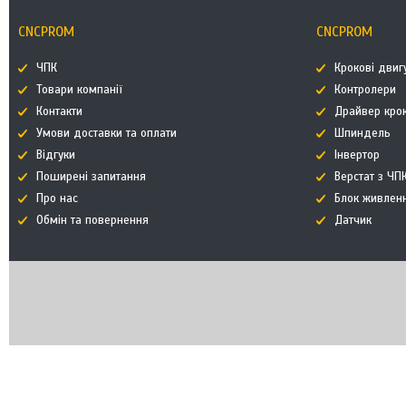
CNCPROM
CNCPROM
ЧПК
Крокові двиг
Товари компанії
Контролери
Контакти
Драйвер кро
Умови доставки та оплати
Шпиндель
Відгуки
Інвертор
Поширені запитання
Верстат з ЧП
Про нас
Блок живлен
Обмін та повернення
Датчик