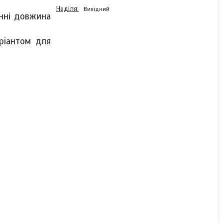
Неділя
Вихідний
нні довжина
ріантом для
Зубчастий ремінь HTD
390-5M, довжина по
колу 390 мм, ширина 20
мм
Немає в наявності
167 ₴