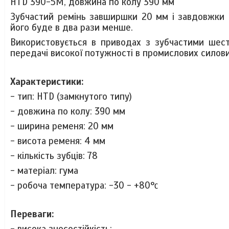
HTD 390-5M, довжина по колу 390 мм
Зубчастий ремінь завширшки 20 мм і завдовжки 
його буде в два рази менше.
Використовується в приводах з зубчастими шест
передачі високої потужності в промислових силов
Характеристики:
- тип: HTD (замкнутого типу)
- довжина по колу: 390 мм
- ширина ременя: 20 мм
- висота ременя: 4 мм
- кількість зубців: 78
- матеріал: гума
- робоча температура: -30 - +80°
C
Переваги:
- висока зносостійкість;