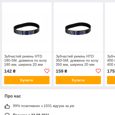
Зубчастий ремінь HTD
Зубчастий ремінь HTD
Зубч
180-5M, довжина по колу
350-5M, довжина по колу
400-
180 мм, ширина 20 мм
350 мм, ширина 20 мм
400 
142
159
175
₴
₴
Купити
Купити
Про нас
99% позитивних з 1031 відгука за рік
Працює з 22.08.2011