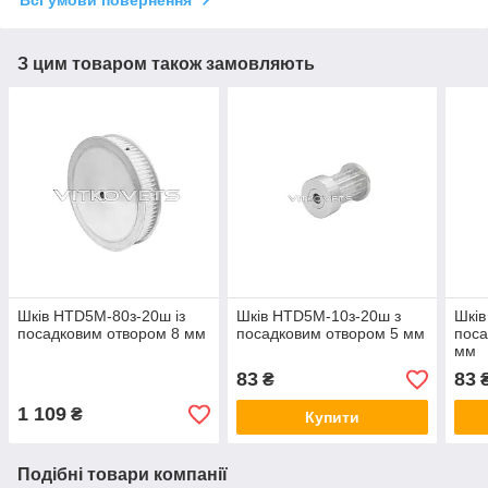
Всі умови повернення
З цим товаром також замовляють
Шків HTD5M-80з-20ш із
Шків HTD5M-10з-20ш з
Шків
посадковим отвором 8 мм
посадковим отвором 5 мм
поса
мм
83
83
₴
1 109
₴
Купити
Подібні товари компанії