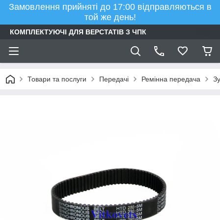
Замовлення прийняті до 17:00 відправляються в
той же день!
КОМПЛЕКТУЮЧІ ДЛЯ ВЕРСТАТІВ З ЧПК
Товари та послуги
Передачі
Ремінна передача
Зу