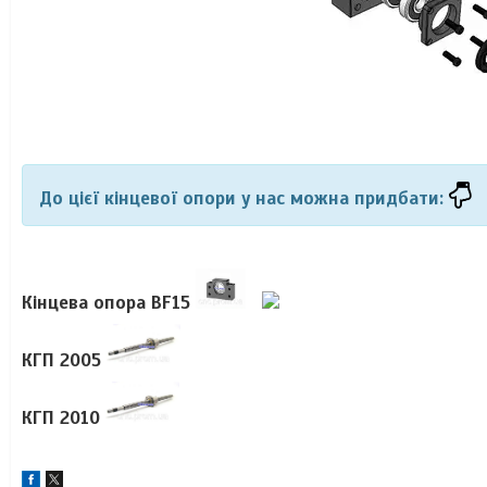
До цієї кінцевої опори у нас можна придбати:
Кінцева опора BF15
КГП 2005
КГП 2010