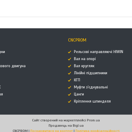
CNCPROM
уни
Рельсові направляючі HIWIN
Вал на опорі
кового двигуна
Вал кругляк
Лінійні підшипники
КГП
К
Муфти з'єднувальні
ня
Цанги
Кріплення шпинделя
Сайт створений на маркетплейсі
Prom.ua
Продавець на Bigl.ua
CNCPROM |
Поскаржитися на контент
|
Політика конфіденційності