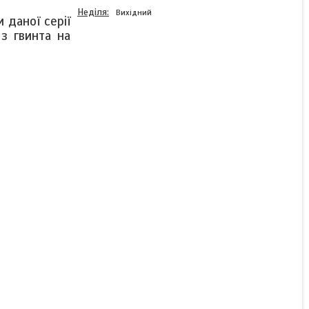
Неділя
Вихідний
даної серії
 з гвинта на
Кінцева опора гвинта КГП
BK15
Немає в наявності
1 847 ₴