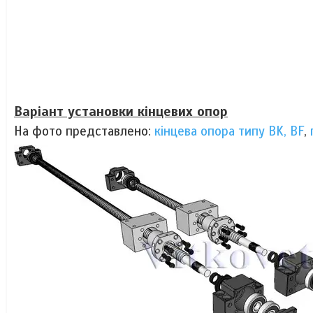
Варіант установки кінцевих опор
На фото представлено:
кінцева опора типу BK, BF
,