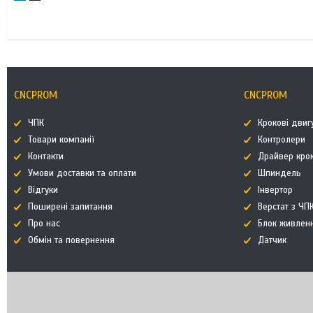
CNCPROM
CNCPROM
ЧПК
Крокові двиг
Товари компанії
Контролери
Контакти
Драйвер кро
Умови доставки та оплати
Шпиндель
Відгуки
Інвертор
Поширені запитання
Верстат з ЧП
Про нас
Блок живлен
Обмін та повернення
Датчик