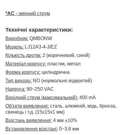
*AC -
змінний струм
Технічні характеристики:
Виробник:
QMBONW
Модель:
LJ12A3-4-J/EZ
Кількість дротів:
2 (коричневий, синій)
Матеріал корпусу:
пластик, метал
Форма корпусу:
циліндрична
Тип виходу:
NO (нормально відкритий)
Напруга:
90
~
250 VAC
Вихідний струм (максимальний):
400 mA
Об'єкти виявлення:
сталь, алюміній, мідь, бронза,
свинець і т.д. (15х15х1 мм)
Відстань виявлення:
4 мм ±10%
Встановлення відстані:
0~3.6 мм