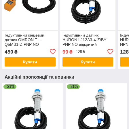
Індуктивний кінцевий
Індуктивний датчик
Інду
датчик OMRON TL-
HURON LJ12A3-4-Z/BY
HUR
Q5MB1-Z PNP NO
PNP NO відкритий
NPN 
(відкритий)
450
99
128
₴
₴
125 ₴
Купити
Купити
Акційні пропозиції та новинки
–21%
–21%