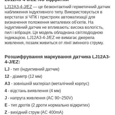
LJ12A3-4-J/EZ
— це безконтактний герметичний датчик
наближення індуктивного типу. Використовується в
верстатах зі ЧПК і пристроях автоматизації для
визначення положення металевих об'єктів.
На
індуктивний датчик не впливають: висока вологість,
пил і вібрація.
Ця модель обладнана світлодіодною
індикацією
. LJ12A3-4-J/EZ не вимагає джерела
живлення, позаяк живиться от лінії змінного струму.
Розшифрування маркування датчика LJ12A3-
4-J/EZ:
LJ
- тип (індуктивний датчик)
12
- діаметр (12 мм)
А3
- зовнішній матеріал (металічний корпус)
4
- відстань виявлення (4 мм)
J
- напруга живлення (АС 90~250V)
E
- тип дротів (2 дроти нормально відкритих)
Z
- вихідний струм (АС 400mA)