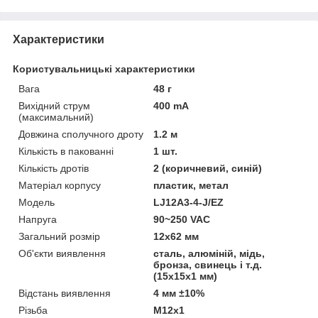
Характеристики
Користувальницькі характеристики
Вага
48 г
Вихідний струм
400 mA
(максимальний)
Довжина сполучного дроту
1.2 м
Кількість в пакованні
1 шт.
Кількість дротів
2 (коричневий, синій)
Матеріал корпусу
пластик, метал
Мoдель
LJ12A3-4-J/EZ
Напруга
90~250 VAC
Загальний розмір
12х62 мм
Об'єкти виявлення
сталь, алюміній, мідь,
бронза, свинець і т.д.
(15х15х1 мм)
Відстань виявлення
4 мм ±10%
Різьба
М12х1