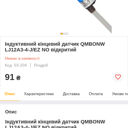
Індуктивний кінцевий датчик QMBONW
LJ12A3-4-J/EZ NO відкритий
Немає в наявності
Код: 03-204
Роздріб
91
₴
Опис
Характеристики
Доставка
Оплата
Умови п
Опис
Індуктивний кінцевий датчик QMBONW
LJ12A3-4-J/EZ NO відкритий