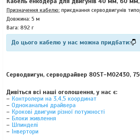
Кабель енкодера для двигунів 40 мм, 60 мм,
Призначення кабелю:
приєднання серводвигунів типо
Довжина: 5 м
Вага: 892 г
До цього кабелю у нас можна придбати:
Серводвигун, серводрайвер 80ST-M02430, 7
Дивіться всі наші оголошення, у нас є:
–
Контролери на 3,4,5 координат
–
Одноканальні драйвера
–
Крокові двигуни різної потужності
–
Блоки живлення
–
Шпинделі
–
Інвертори