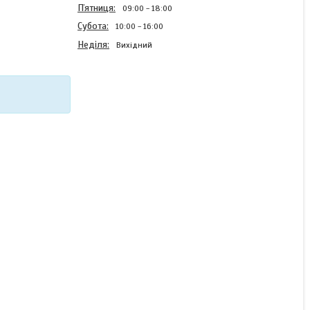
Пʼятниця
09:00
18:00
Субота
10:00
16:00
Неділя
Вихідний
Кабель енкодера для
двигунів 40 мм, 60 мм, 80
м (довжина 5 м)
Готово до відправки
2 018 ₴/комплект
КУПИТИ