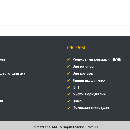
CNCPROM
уни
Рельсові направляючі HIWIN
Вал на опорі
кового двигуна
Вал кругляк
Лінійні підшипники
КГП
К
Муфти з'єднувальні
ня
Цанги
Кріплення шпинделя
Сайт створений на маркетплейсі
Prom.ua