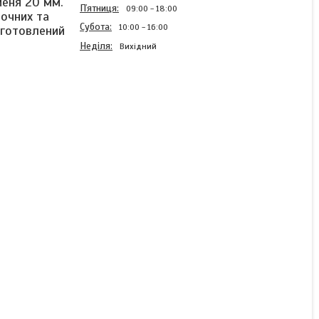
меня 20 мм.
Пʼятниця
09:00
18:00
точних та
Субота
10:00
16:00
иготовлений
Неділя
Вихідний
Зубчастий ремінь
відкритого типу HTD5M-
OP 20мм
Готово до відправки
336 ₴/м
КУПИТИ