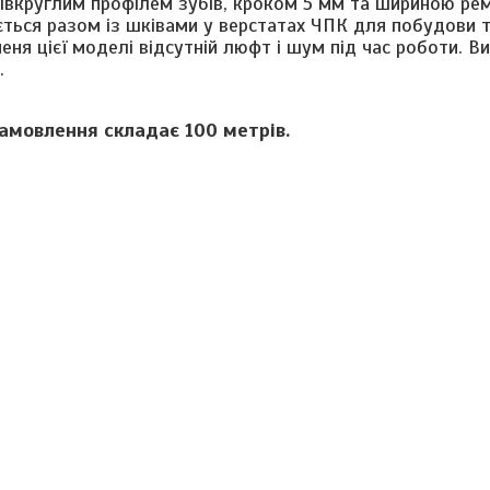
півкруглим профілем зубів, кроком 5 мм та шириною ре
ується разом із шківами у верстатах ЧПК для побудови 
еня цієї моделі відсутній люфт і шум під час роботи. В
.
мовлення складає 100 метрів.