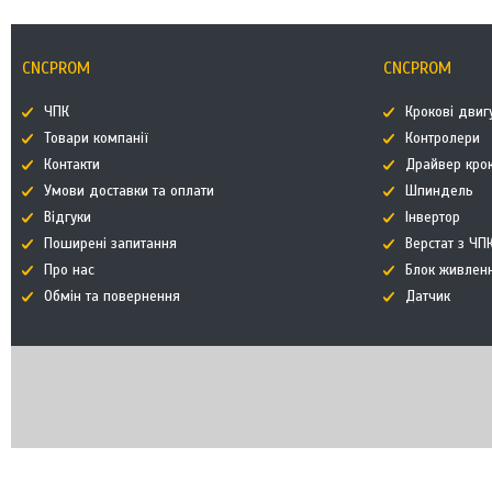
CNCPROM
CNCPROM
ЧПК
Крокові двиг
Товари компанії
Контролери
Контакти
Драйвер кро
Умови доставки та оплати
Шпиндель
Відгуки
Інвертор
Поширені запитання
Верстат з ЧП
Про нас
Блок живлен
Обмін та повернення
Датчик