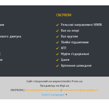
CNCPROM
уни
Рельсові направляючі HIWIN
Вал на опорі
кового двигуна
Вал кругляк
Лінійні підшипники
КГП
К
Муфти з'єднувальні
ня
Цанги
Кріплення шпинделя
Сайт створений на маркетплейсі
Prom.ua
Продавець на Bigl.ua
CNCPROM |
Поскаржитися на контент
|
Політика конфіденційності
Select Language
▼