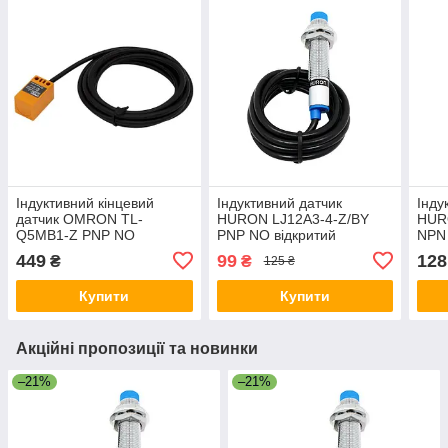
Індуктивний кінцевий
Індуктивний датчик
Інду
датчик OMRON TL-
HURON LJ12A3-4-Z/BY
HUR
Q5MB1-Z PNP NO
PNP NO відкритий
NPN 
(відкритий)
449
99
128
₴
₴
125 ₴
Купити
Купити
Акційні пропозиції та новинки
–21%
–21%