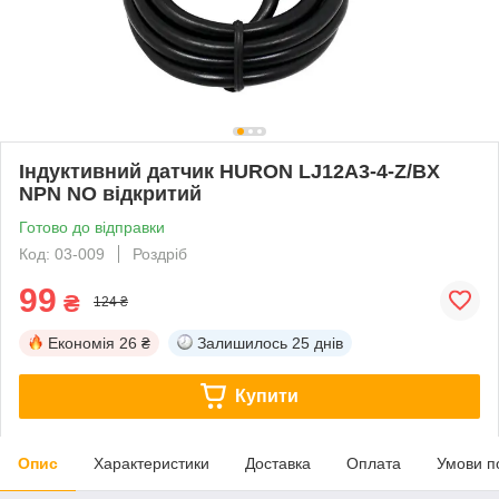
Індуктивний датчик HURON LJ12A3-4-Z/BX
NPN NO відкритий
Готово до відправки
Код: 03-009
Роздріб
99
₴
124 ₴
Економія
26 ₴
Залишилось
25 днів
Купити
Опис
Характеристики
Доставка
Оплата
Умови п