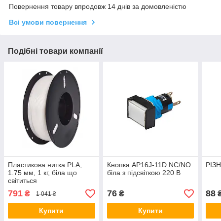
Повернення товару впродовж 14 днів за домовленістю
Всі умови повернення
Подібні товари компанії
Пластикова нитка PLA,
Кнопка AP16J-11D NC/NO
РІЗ
1.75 мм, 1 кг, біла що
біла з підсвіткою 220 В
світиться
791
76
88
₴
₴
1 041 ₴
Купити
Купити