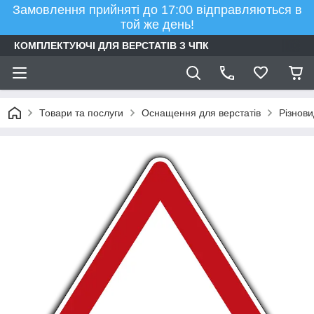
Замовлення прийняті до 17:00 відправляються в
той же день!
КОМПЛЕКТУЮЧІ ДЛЯ ВЕРСТАТІВ З ЧПК
Товари та послуги
Оснащення для верстатів
Різнови