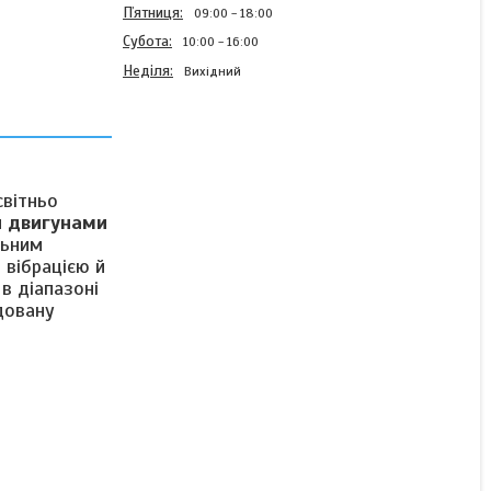
Пʼятниця
09:00
18:00
Субота
10:00
16:00
Неділя
Вихідний
Драйвер цифровий
Leadshine MА860С для
світньо
двофазного крокового
и двигунами
двигуна
льним
 вібрацією й
в діапазоні
Готово до відправки
довану
2 403 ₴
КУПИТИ