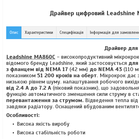
Драйвер цифровий Leadshine 
Опис
Характеристики
Специфікація
Інформація для замовлен
Драйвер для
Leadshine MА860С
- високопродуктивний мікрокроко
відомого бренду Leadshine, який застосовується
для
з фланцем від NEMA 17
(42 мм)
до NEMA 43
(110 м
показником
51 200
кроків на оберт
. Мікрокрок дає
низькою рівнем шуму. налаштування робочого вихідн
від 2.4 А до 7.2 А
(піковий показник), що задовольня
функцію автоматичного зменшення сили струму в ст
перевантаження за струмом.
Відведення тепла від
завдяки радіатору. Оснащений вбудованим вентилят
Особливості:
Висока якість виробу
Висока стабільність роботи