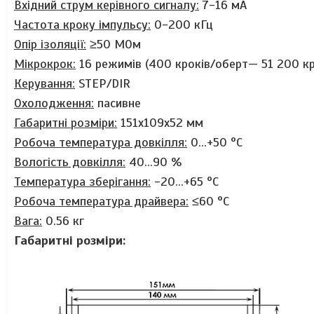
Вхідний струм керівного сигналу:
7-16 мА
Частота кроку імпульсу:
0-200 кГц
Опір ізоляції:
≥50 МОм
Мікрокрок:
16 режимів (400 кроків/оберт— 51 200 кр
Керування:
STEP/DIR
Охолодження:
пасивне
Габаритні розміри:
151х109х52 мм
Робоча температура довкілля:
0...+50 °C
Вологість довкілля:
40...90 %
Температура зберігання:
-20...+65 °C
Робоча температура драйвера:
≤60 °C
Вага:
0.56 кг
Габаритні розміри: