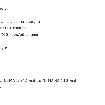
налу
та нагрівання двигуна
в стані спокою
1 200 крок/обертань)
пруги
д NEMA 17 (42 мм) до NEMA 43 (110 мм)
А