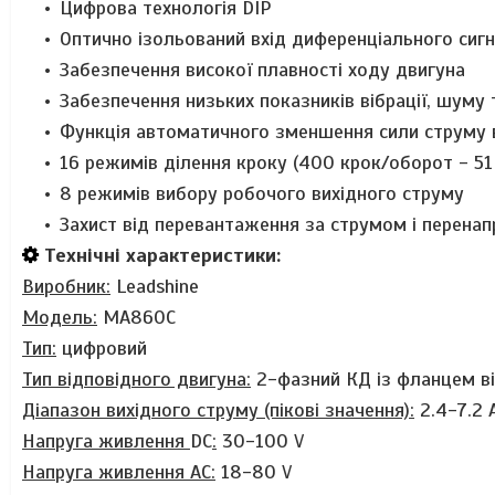
Цифрова технологія DIP
Оптично ізольований вхід диференціального сиг
Забезпечення високої плавності ходу двигуна
Забезпечення низьких показників вібрації, шуму 
Функція автоматичного зменшення сили струму 
16 режимів ділення кроку (400 крок/оборот - 5
8 режимів вибору робочого вихідного струму
Захист від перевантаження за струмом і перена
Технічні характеристики:
Виробник:
Leadshine
Модель:
MA860C
Тип:
цифровий
Тип відповідного двигуна:
2-фазний КД із фланцем ві
Діапазон вихідного струму (пікові значення):
2.4-7.2
Напруга живлення
DC
:
30-100 V
Напруга живлення AC:
18-80
V