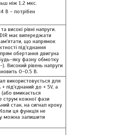
льш ніж 1.2 мкс.
4 В - потрібен
та високі рівні напруги.
 DIR має випереджати
пам'ятати, що напрямок
тності під'єднання
апрям обертання двигуна
будь-яку фазну обмотку
-). Високий рівень напруги
ановить 0-0.5 В.
нал використовується для
+ під'єднаний до + 5V, а
я (або вмикається
е струм кожної фази
ний стан, на сигнал кроку
 Коли ця функція не
лу можна залишити