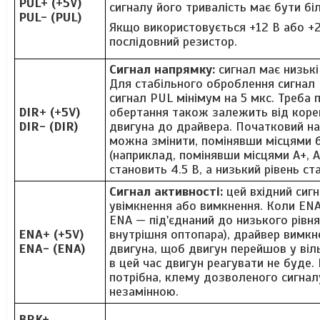
PUL+ (+5V)
сигналу його тривалість має бути бі
PUL- (PUL)
Якщо використовується +12 В або +2
послідовний резистор.
Сигнал напрямку:
сигнал має низькі 
Для стабільного оброблення сигнал
сигнал PUL мінімум на 5 мкс. Треба 
DIR+ (+5V)
обертання також залежить від корек
DIR- (DIR)
двигуна до драйвера. Початковий н
можна змінити, помінявши місцями 
(наприклад, помінявши місцями A+, A
становить 4.5 В, а низький рівень ст
Сигнал активності:
цей вхідний сиг
увімкнення або вимкнення. Коли ENA 
ENA — під'єднаний до низького рівн
ENA+ (+5V)
внутрішня оптопара), драйвер вимкн
ENA- (ENA)
двигуна, щоб двигун перейшов у віль
в цей час двигун реагувати не буде.
потрібна, клему дозволеного сигна
незамінною.
BRK+