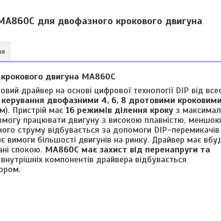
MА860С для двофазного крокового двигуна
ня
 крокового двигуна MА860С
вий драйвер на основі цифрової технології DIP від все
 керування двофазними 4, 6, 8 дротовими кроковим
м). Пристрій має
16 режимів ділення кроку
з максима
 змогу працювати двигуну з високою плавністю, меншою
ого струму відбувається за допомоги DIP-перемикачів 
є вимоги більшості двигунів на ринку. Драйвер має вбу
ані спокою.
MА860С має захист від перенапруги та
 внутрішніх компонентів драйвера відбувається
ором.