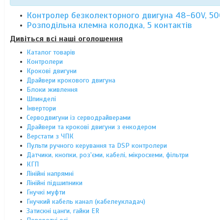
Контролер безколекторного двигуна 48-60V, 5
Розподільна клемна колодка, 5 контактів
Дивіться всі наші оголошення
Каталог товарів
Контролери
Крокові двигуни
Драйвери крокового двигуна
Блоки живлення
Шпинделі
Інвертори
Серводвигуни із серводрайверами
Драйвери та крокові двигуни з енкодером
Верстати з ЧПК
Пульти ручного керування та DSP контролери
Датчики, кнопки, роз'єми, кабелі, мікросхеми, фільтри
КГП
Лінійні напрямні
Лінійні підшипники
Гнучкі муфти
Гнучкий кабель канал (кабелеукладач)
Затискні цанги, гайки ER