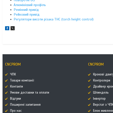
Поворотні осі
Алюмінієвий профіль
Ремінний привід
Рейковий привід
Регулятори висоти різака THC (torch height control)
CNCPROM
CNCPROM
ЧПК
Крокові двиг
Товари компанії
Контролери
Контакти
Драйвер кро
Умови доставки та оплати
Шпиндель
Відгуки
Інвертор
Поширені запитання
Верстат з ЧП
Про нас
Блок живлен