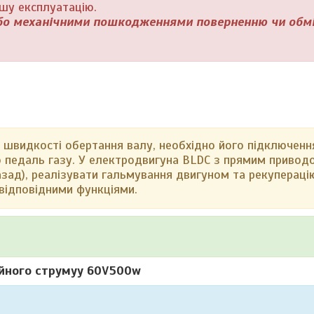
ьшу експлуатацію.
 або механічними пошкодженнями поверненню чи обмі
 швидкості обертання валу, необхідно його підключенн
о педаль газу. У електродвигуна BLDC з прямим приво
зад), реалізувати гальмування двигуном та рекуперацію 
відповідними функціями.
ійного струмуу 60V500w