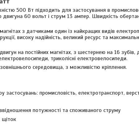
ватт
ністю 500 Вт підходить для застосування в промислово
о двигуна 60 вольт і струм 13 ампер. Швидкість оберта
магнітах з датчиками один із найкращих видів електроп
рукції, високу надійність, великий ресурс та максималь
вигун на постійних магнітах, з шестернею на 16 зубів,
 електровелосипеди, триколісні електровелосипеди.
ї зовнішнього середовища, з можливістю кріплення.
ру застосувань: промисловість, електротранспорт, верс
іввідношення потужності та споживаного струму
ь щіток