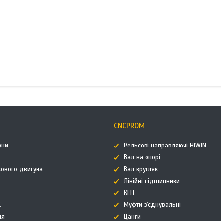
CNCPROM
уни
Рельсові направляючі HIWIN
Вал на опорі
кового двигуна
Вал кругляк
Лінійні підшипники
КГП
К
Муфти з'єднувальні
ня
Цанги