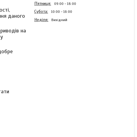
Пʼятниця
09:00
18:00
сті,
Субота
10:00
16:00
ння даного
Неділя
Вихідний
риводів на
ну
60V 500W трифазний
 добре
безщітковий
електродвигун постійного
струму
Готово до відправки
тати
2 915 ₴
КУПИТИ