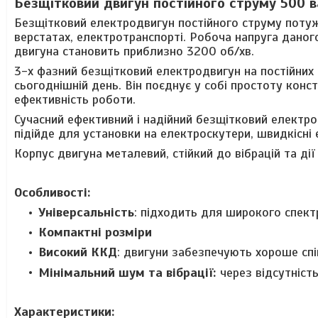
Безщітковий двигун постійного струму 500 
Безщітковий електродвигун постійного струму потуж
верстатах, електротранспорті. Робоча напруга даног
двигуна становить приблизно 3200 об/хв.
3-х фазний безщітковий електродвигун на постійних 
сьогоднішній день. Він поєднує у собі простоту конст
ефективність роботи.
Сучасний ефективний і надійний безщітковий електрод
підійде для установки на електроскутери, швидкісні
Корпус двигуна металевий, стійкий до вібрацій та ді
Особливості:
Універсальність
: підходить для широкого спект
Компактні розміри
Високий ККД
: двигуни забезпечують хороше сп
Мінімальний шум та вібрації:
через відсутніст
Характеристики: