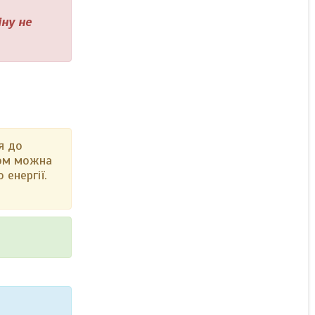
ну не
я до
дом можна
енергії.