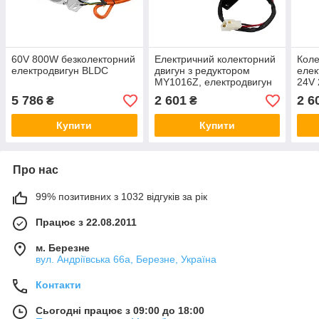
60V 800W безколекторний
Електричний колекторний
Коле
електродвигун BLDC
двигун з редуктором
елек
MY1016Z, електродвигун
24V 
24V 250W з ніжками,
без 
5 786
2 601
2 6
₴
₴
довгий вал, зі шківом +
плас
роз'єм
Купити
Купити
Про нас
99% позитивних з 1032 відгуків за рік
Працює з 22.08.2011
м. Березне
вул. Андріївська 66а, Березне, Україна
Контакти
Сьогодні працює з 09:00 до 18:00