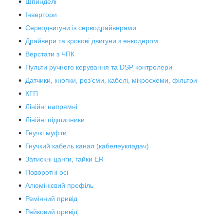
Шпинделі
Інвертори
Серводвигуни із серводрайверами
Драйвери та крокові двигуни з енкодером
Верстати з ЧПК
Пульти ручного керування та DSP контролери
Датчики, кнопки, роз'єми, кабелі, мікросхеми, фільтри
КГП
Лінійні напрямні
Лінійні підшипники
Гнучкі муфти
Гнучкий кабель канал (кабелеукладач)
Затискні цанги, гайки ER
Поворотні осі
Алюмінієвий профіль
Ремінний привід
Рейковий привід