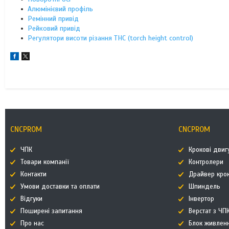
Алюмінієвий профіль
Ремінний привід
Рейковий привід
Регулятори висоти різання THC (torch height control)
CNCPROM
CNCPROM
ЧПК
Крокові двиг
Товари компанії
Контролери
Контакти
Драйвер кро
Умови доставки та оплати
Шпиндель
Відгуки
Інвертор
Поширені запитання
Верстат з ЧП
Про нас
Блок живлен