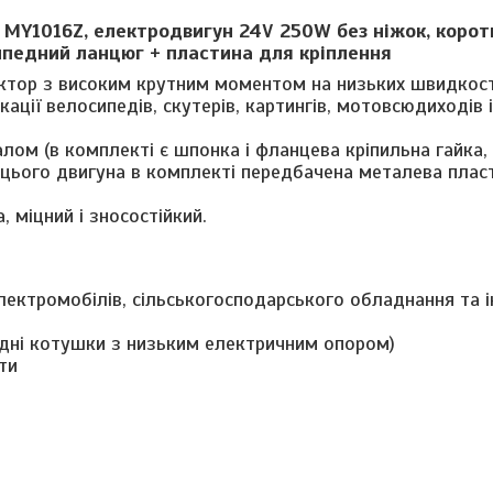
MY1016Z, електродвигун 24V 250W без ніжок, коротк
осипедний ланцюг
+ пластина для кріплення
ктор з високим крутним моментом на низьких швидкост
ації велосипедів, скутерів, картингів, мотовсюдиходів і
алом (в комплекті є шпонка і фланцева кріпильна гайка,
о цього двигуна в комплекті передбачена металева плас
 міцний і зносостійкий.
лектромобілів, сільськогосподарського обладнання та 
ідні котушки з низьким електричним опором)
ти