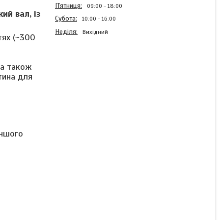
Пʼятниця
09:00
18:00
ий вал, із
Субота
10:00
16:00
Неділя
Вихідний
ях (
~
300
 а також
Колекторний
тина для
електродвигун MY1016Z
24V 250W короткий вал
без ніжок із зіркою +
пластина для кріплення
іншого
Готово до відправки
2 601 ₴
КУПИТИ