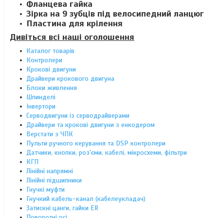
Фланцева гайка
Зірка на 9 зубців під велосипедний ланцюг
Пластина для крілення
Дивіться всі наші оголошення
Каталог товарів
Контролери
Крокові двигуни
Драйвери крокового двигуна
Блоки живлення
Шпинделі
Інвертори
Серводвигуни із серводрайверами
Драйвери та крокові двигуни з енкодером
Верстати з ЧПК
Пульти ручного керування та DSP контролери
Датчики, кнопки, роз'єми, кабелі, мікросхеми, фільтри
КГП
Лінійні напрямні
Лінійні підшипники
Гнучкі муфти
Гнучкий кабель-канал (кабелеукладач)
Затискні цанги, гайки ER
Поворотні осі