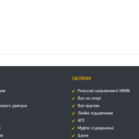
CNCPROM
уни
Рельсові направляючі HIWIN
Вал на опорі
кового двигуна
Вал кругляк
Лінійні підшипники
КГП
К
Муфти з'єднувальні
ня
Цанги