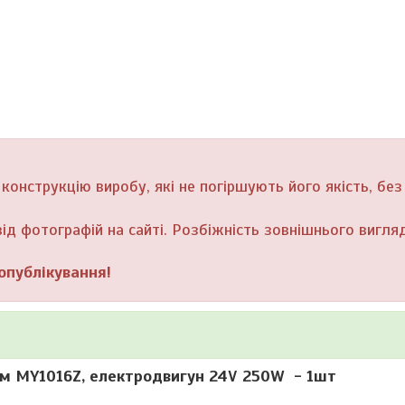
онструкцію виробу, які не погіршують його якість, без
ід фотографій на сайті. Розбіжність зовнішнього вигляд
опублікування!
ом MY1016Z, електродвигун 24V 250W - 1шт