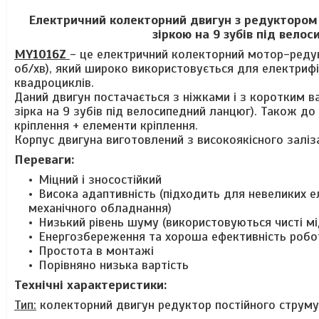
Електричний колекторний двигун з редуктором 
зіркою на 9 зубів під вел
MY1016Z
- це електричний колекторний мотор-реду
об/хв), який широко використовується для електрифік
квадроциклів.
Даний двигун постачається з ніжками і з коротким в
зірка на 9 зубів під велосипедний ланцюг). Також д
кріплення + елементи кріплення.
Корпус двигуна виготовлений з високоякісного заліза,
Переваги:
Міцний і зносостійкий
Висока адаптивність (підходить для невеликих е
механічного обладнання)
Низький рівень шуму (використовуються чисті м
Енергозбереження та хороша ефективність робо
Простота в монтажі
Порівняно низька вартість
Технічні характеристики:
Тип:
колекторний двигун редуктор постійного струму