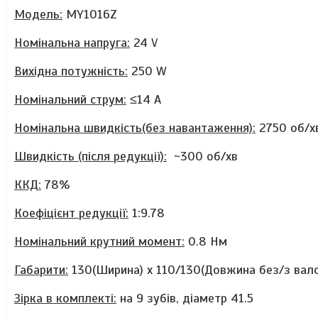
Модель:
MY1016Z
Номінальна напруга:
24 V
Вихідна потужність:
250 W
Номінальний струм:
≤14 А
Номінальна швидкість(без навантаження):
2750 об/х
Швидкість (після редукції):
~300 об/хв
ККД:
78%
Коефіцієнт редукції:
1:9.78
Номінальний крутний момент:
0.8 Нм
Габарити:
130(Ширина) х 110/130(Довжина без/з вало
Зірка в комплекті:
на 9 зубів, діаметр 41.5