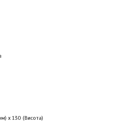
в
м) х 130 (Висота)