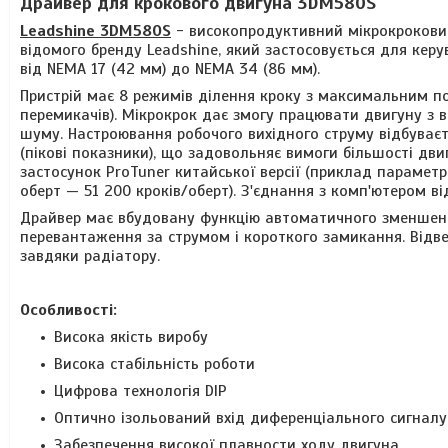
Драйвер для крокового двигуна 3DM580S
Leadshine 3DM580S
- високопродуктивний мікрокроковий
відомого бренду Leadshine, який застосовується для ке
від NEMA 17
(42
мм
)
до
NEMA 34
(86
мм
)
.
Пристрій має 8 режимів ділення кроку з максимальним по
перемикачів).
Мікрокрок дає змогу працювати двигуну з 
шуму.
Настроювання робочого вихідного струму відбуваєть
(пікові показники), що задовольняє вимоги більшості д
застосунок
ProTuner китайської версії
(приклад параметр
оберт — 51 200 кроків/оберт)
. З'єднання з комп'ютером в
Драйвер має вбудовану функцію
автоматичного зменшенн
перевантаження за струмом
і короткого замикання
. Від
завдяки радіатору.
Особливості:
Висока якість виробу
Висока стабільність роботи
Цифрова технологія
DIP
Оптично ізольований вхід диференціального сигналу
Забезпечення високої
плавности ходу двигуна