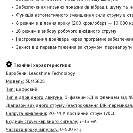
Забезпечення низьких показників вібрації, шуму та н
Функція автоматичного зменшення сили струму в ст
8 режимів ділення кроку (200 крок/оберт — 10 000 к
16 режимів вибору робочого вихідного струму
Настроювання драйвера через програмне забезпечення
Захист від перевантаження за струмом, перенапруги
Технічні характеристики:
Виробник: Leadshine Technology
Модель:
3DM580S
Тип:
цифровий
Тип відповідного двигуна:
3-фазний КД із фланцем від
N
Діапазон вихідного струму (настроювання DIP-перемикач
Напруга живлення:
20-74 У постійний струм (VDC)
Вхідний струм керівного сигналу:
7-16 мА
Частота кроку імпульсу:
0-500 кГц