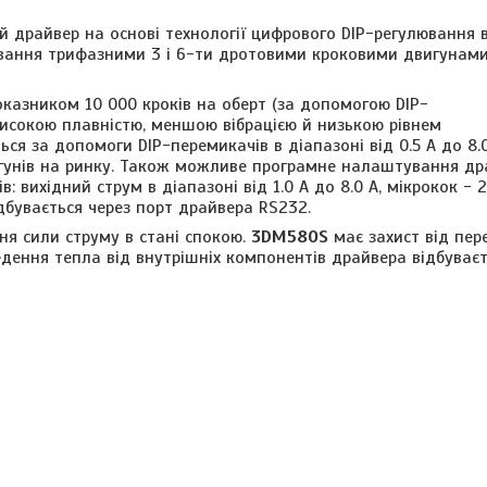
 драйвер на основі технології цифрового DIP-регулювання в
рування трифазними 3 і 6-ти дротовими кроковими двигунам
казником 10 000 кроків на оберт (за допомогою DIP-
високою плавністю, меншою вібрацією й низькою рівнем
ся за допомоги DIP-перемикачів в діапазоні від 0.5 А до 8.
вигунів на ринку. Також можливе програмне налаштування др
ів: вихідний струм
в діапазоні від 1.0 А до 8.0 А, мікрокок - 
ідбувається через порт драйвера RS232.
я сили струму в стані спокою
.
3DM580S
має захист від пер
ведення тепла від внутрішніх компонентів драйвера відбуває