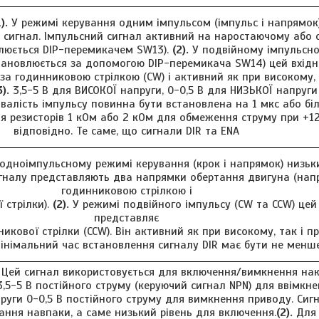
).
У режимі керування одним імпульсом (імпульс і напрямок)
 сигнал. Імпульсний сигнал активний на наростаючому або
влюється DIP-перемикачем SW13).
(2).
У подвійному імпульсно
тановлюється за допомогою DIP-перемикача SW14) цей вхідн
за годинниковою стрілкою (CW) і активний як при високому, 
3).
3,5-5 В для ВИСОКОЇ напруги, 0-0,5 В для НИЗЬКОЇ напруги
валість імпульсу повинна бути встановлена на 1 мкс або бі
я резисторів 1 кОм або 2 кОм для обмеження струму при +12
відповідно. Те саме, що сигнали DIR та ENA
одноімпульсному режимі керування (крок і напрямок) низьки
игналу представляють два напрямки обертання двигуна (нап
годинниковою стрілкою і
 стрілки).
(2).
У режимі подвійного імпульсу (CW та CCW) цей
представляє
икової стрілки (CCW). Він активний як при високому, так і п
німальний час встановлення сигналу DIR має бути не менше
Цей сигнал використовується для включення/вимкнення нак
3,5-5 В постійного струму (керуючий сигнал NPN) для ввімкн
пруги 0-0,5 В постійного струму для вимкнення приводу. Сигн
ання навпаки, а саме низький рівень для включення.
(2).
Для 