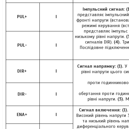
Імпульсний сигнал: (1
представляє імпульсний
PUL+
I
фронті напруги (встано
режимі керування (вс
представляє імпульс 
низькому рівні напруги.
(
сигналів DIR).
(4).
Три
PUL-
I
Послідовне підключенн
Сигнал напрямку: (1).
У 
DIR+
I
рівні напруги цього с
проти годинникової
обертання проти годинн
DIR-
I
рівні напруги.
(3).
Мі
Сигнал включення: (1).
ENA+
I
Високий рівень напруги 
та низький рівень на
диференціального керув