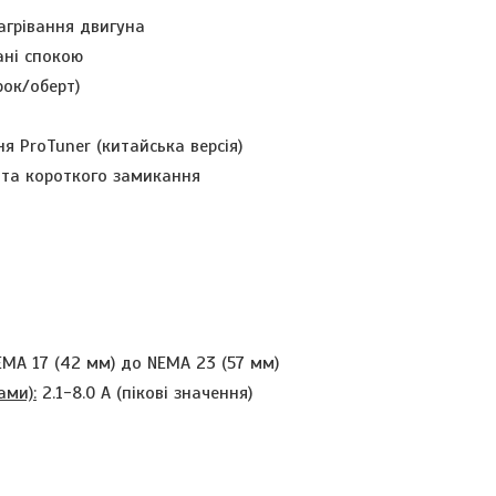
агрівання двигуна
ані спокою
рок/оберт)
 ProTuner (китайська версія)
 та короткого замикання
EMA 17 (42
мм
) до
NEMA 23
(57
мм
)
ами):
2.1
-8.0 А (
пікові значення)