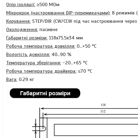
Опір ізоляції:
≥500 МОм
Мікрокрок
(настроювання DIP-перемикачами)
:
8
режимів (
Керування:
STEP/DIR (CW/CCW під час настроювання через 
Охолодження:
пасивне
Габаритні розміри:
118х75.5х34 мм
Робоча температура довкілля:
0...+50 °C
Вологість довкілля:
40...90 %
Температура зберігання:
-20...+65 °C
Робоча температура драйвера:
≤70 °C
Вага:
0.29 кг