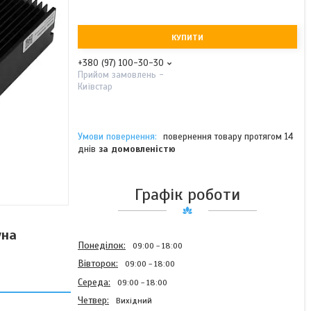
КУПИТИ
+380 (97) 100-30-30
Прийом замовлень -
Київстар
повернення товару протягом 14
днів
за домовленістю
Графік роботи
уна
Понеділок
09:00
18:00
Вівторок
09:00
18:00
Середа
09:00
18:00
Четвер
Вихідний