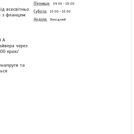
Пʼятниця
09:00
18:00
ід всесвітньо
Субота
10:00
16:00
и з фланцем
Неділя
Вихідний
0 А
Драйвер цифровий
айвера через
Leadshine 3DM580S
200
крок/
(ОРИГІНАЛ) для
трифазного крокового
енапруги та
двигуна
ться
Готово до відправки
3 857 ₴
КУПИТИ