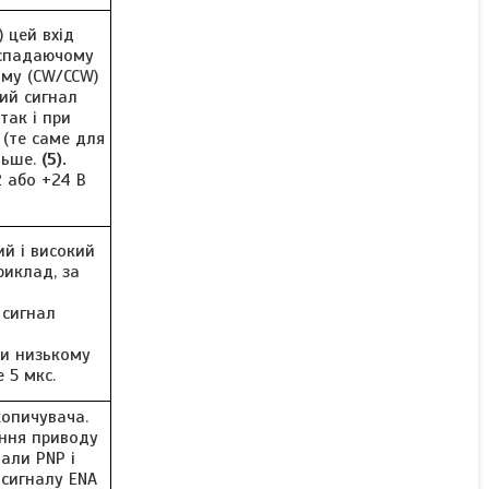
 цей вхід
 спадаючому
му (CW/CCW)
ий сигнал
так і при
 (те саме для
льше.
(5).
 або +24 В
й і високий
риклад, за
 сигнал
ри низькому
 5 мкс.
опичувача.
ення приводу
али PNP і
сигналу ENA