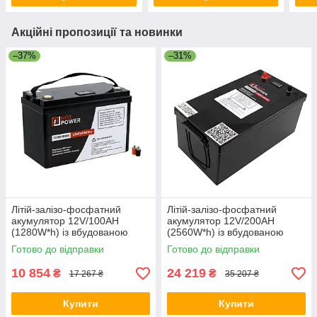
Акційні пропозиції та новинки
–37%
–31%
Літій-залізо-фосфатний
Літій-залізо-фосфатний
акумулятор 12V/100AH
акумулятор 12V/200AH
(1280W*h) із вбудованою
(2560W*h) із вбудованою
BMS-платою
BMS-платою
Готово до відправки
Готово до відправки
10 854
24 219
₴
₴
17 267 ₴
35 207 ₴
Купити
Купити