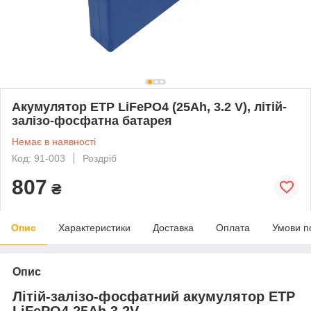
Акумулятор ETP LiFePO4 (25Ah, 3.2 V), літій-
залізо-фосфатна батарея
Немає в наявності
Код: 91-003
Роздріб
807
₴
Опис
Характеристики
Доставка
Оплата
Умови п
Опис
Літій-залізо-фосфатний акумулятор ETP
LiFePO4 25Ah 3.2V