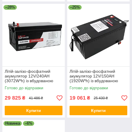
–28%
–25%
Літій-залізо-фосфатний
Літій-залізо-фосфатний
акумулятор 12V/240AH
акумулятор 12V/150AH
(3072W*h) із вбудованою
(1920W*h) із вбудованою
BMS-платою
BMS-платою
Готово до відправки
Готово до відправки
29 825
19 061
₴
₴
41 486 ₴
25 430 ₴
Купити
Купити
Новинка
–6%