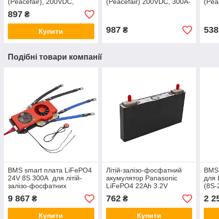
(Peacefair), 200VDC,
(Peacefair) 200VDC, 300A-
(Pea
200A-FL
FL
шун
897
₴
987
538
₴
Купити
Подібні товари компанії
BMS smart плата LiFePO4
Літій-залізо-фосфатний
BMS 
24V 8S 300A для літій-
акумулятор Panasonic
для 
залізо-фосфатних
LiFePO4 22Ah 3.2V
(8S-
акумуляторів симетрия з
бал
9 867
762
2 2
₴
₴
Bluetooth+вентилятор
Купити
Купити