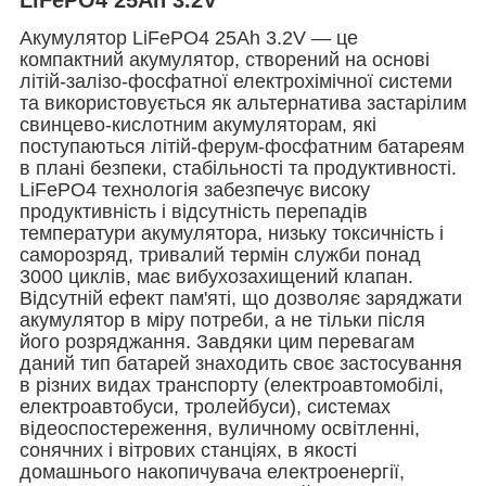
Акумулятор LiFePO4
25Ah
3.2V — це
компактний акумулятор, створений на основі
літій-залізо-фосфатної електрохімічної системи
та використовується як альтернатива застарілим
свинцево-кислотним акумуляторам, які
поступаються літій-ферум-фосфатним батареям
в плані безпеки, стабільності та продуктивності.
LiFePO4 технологія забезпечує високу
продуктивність і відсутність перепадів
температури акумулятора, низьку токсичність і
саморозряд, тривалий термін служби понад
3000 циклів, має вибухозахищений клапан.
Відсутній ефект пам'яті, що дозволяє заряджати
акумулятор в міру потреби, а не тільки після
його розряджання. Завдяки цим перевагам
даний тип батарей знаходить своє застосування
в різних видах транспорту (електроавтомобілі,
електроавтобуси, тролейбуси), системах
відеоспостереження, вуличному освітленні,
сонячних і вітрових станціях, в якості
домашнього накопичувача електроенергії,