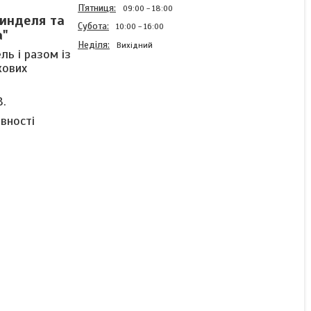
Пʼятниця
09:00
18:00
пинделя та
Субота
10:00
16:00
а"
Неділя
Вихідний
ль і разом із
кових
Силовий роз'єм розетка 4
В.
pin YD28K4TSF для
явності
серводвигуна,
промисловий 4-
контактний кутовий
роз'єм "мама"
Готово до відправки
404 ₴
КУПИТИ