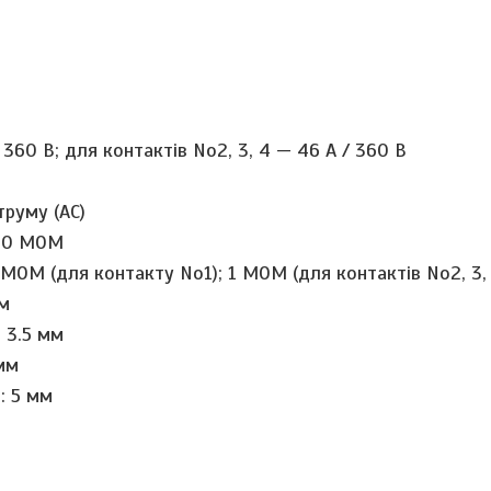
360 В; для контактів No2, 3, 4 — 46 А / 360 В
труму (АС)
00 МОМ
МОМ
(
для контакту No1
)
; 1 МОМ
(
для контактів No2, 3,
мм
: 3.5 мм
 мм
: 5 мм