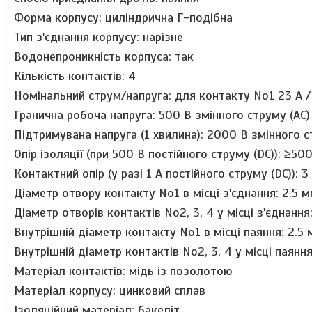
Форма корпусу: циліндрична Г-подібна
Тип з'єднання корпусу: нарізне
Водонепроникність
корпуса: так
Кількість контактів: 4
Номінальний струм/напруга: для контакту No1 23 А / 
Гранична робоча напруга: 500 В змінного струму (АС)
Підтримувана напруга (1 хвилина): 2000 В змінного с
Опір ізоляції
(при 500 В постійного струму (DC))
:
≥
50
Контактний опір
(у разі 1 A
постійного струму
(DC))
:
3
Діаметр отвору контакту No1 в місці з'єднання: 2.5 
Діаметр отворів контактів No2, 3, 4
у місці з'єднання
Внутрішній діаметр контакту No1 в місці паяння: 2.5
Внутрішній діаметр контактів No2, 3, 4 у місці паяння
Матеріал контактів: мідь із позолотою
Матеріал корпусу: цинковий сплав
Ізоляційний матеріал: бакеліт