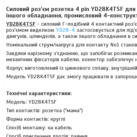
Силовий роз'єм розетка 4 pin YD28K4TSF для
іншого обладнання, промисловий 4-конструкт
YD28K4TSF
-
силовий Г-подібний
4 контактний роз'є
роз'ємом виделкою
YD28-4
застосовується для під'
двигунів, шпинделів, а також іншого обладнання в с
Номінальний струм/напруга для контакту No1 стано
Завдяки нарізному з'єднанню, що запобігає розмик
механічних фіксаторів кабелю, конектор забезпечує 
Корпус виготовлений із цинкового сплаву, внутрішній 
Модель YD28K4TSF дає змогу працювати в запороше
Технічні характеристики:
Модель:
YD28K4TSF
Тип контактів: розетка ("мама")
Форма контактів: круглі
Спосіб монтажу: на кабель
Спосіб приєднання дротів: паяння