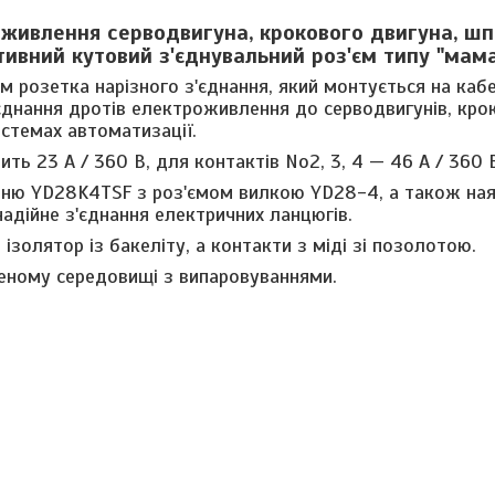
 живлення серводвигуна, крокового двигуна, ш
ивний кутовий з'єднувальний роз'єм типу "мам
м розетка нарізного з'єднання, який монтується на кабе
єднання дротів електроживлення до серводвигунів, кро
истемах автоматизації.
вить
23 А / 360 В,
для контактів No2, 3, 4 —
46 А / 360 
анню YD28K4TSF з роз'ємом вилкою
YD28-4
, а також на
надійне з'єднання електричних ланцюгів.
ізолятор із бакеліту, а контакти з міді зі позолотою.
ному середовищі з випаровуваннями.