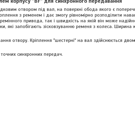
лем корпусу "BF" для синхронного передавання
дковим отвором під вал, на поверхні обода якого є поперечн
хоплення з ременем і дає змогу рівномірно розподілити нав
 ремінного привода, так і швидкість на якій він може надій
дки, які запобігають зісковзуванню ременя з колеса. Ширина 
вання отвору.
Кріплення "шестерні" на вал здійснюється дв
точних синхронних передач.