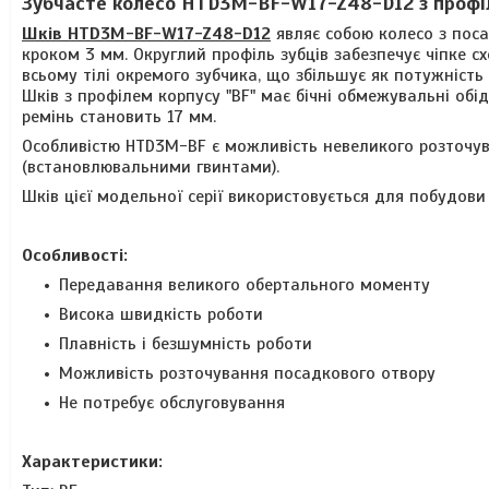
Зубчасте колесо HTD3M-BF-W17-Z48-D12 з профі
Шків HTD3M-BF-W17-Z48-D12
являє собою колесо з поса
кроком 3 мм. Округлий п
рофіль зубців забезпечує
чіпке с
всьому тілі окремого зубчика, що збільшує як потужність
Шків з профілем корпусу "BF" має бічні обмежувальні обі
ремінь становить 17 мм.
Особливістю HTD3M-BF є можливість невеликого розточу
(встановлювальними гвинтами).
Шків цієї модельної серії використовується для побудови
Особливості:
Передавання великого обертального моменту
Висока швидкість роботи
Плавність і безшумність роботи
Можливість розточування посадкового отвору
Не потребує обслуговування
Характеристики: