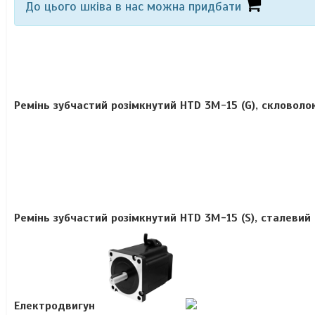
До цього шківа в нас можна придбати
Ремінь зубчастий розімкнутий HTD 3M-15 (G), скловол
Ремінь зубчастий розімкнутий HTD 3М-15 (S), сталеви
Електродвигун