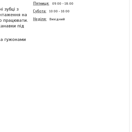
Пʼятниця
09:00
18:00
і зубці з
Субота
10:00
16:00
антаження на
Неділя
Вихідний
но працювати.
канавки під
ома гужонами
Шків зубчастий HTD3M-
BF-W17-Z48-D12 (48
зубців, посадковий
діаметр 12 мм)
Готово до відправки
269 ₴
КУПИТИ