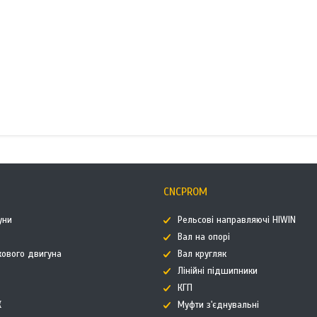
CNCPROM
уни
Рельсові направляючі HIWIN
Вал на опорі
кового двигуна
Вал кругляк
Лінійні підшипники
КГП
К
Муфти з'єднувальні