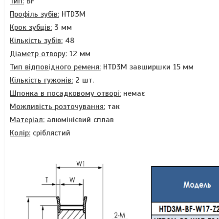
Тип:
BF
Профіль зубів:
HTD3M
Крок зубців:
3 мм
Кількість зубів:
48
Діаметр отвору:
12 мм
Тип відповідного ременя:
HTD3M завширшки 15 мм
Кількість гужонів:
2 шт.
Шпонка в посадковому отворі:
немає
Можливість розточування:
так
Матеріал:
алюмінієвий сплав
Колір:
сріблястий