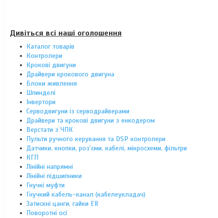
Дивіться всі наші оголошення
Каталог товарів
Контролери
Крокові двигуни
Драйвери крокового двигуна
Блоки живлення
Шпинделі
Інвертори
Серводвигуни із серводрайверами
Драйвери та крокові двигуни з енкодером
Верстати з ЧПК
Пульти ручного керування та DSP контролери
Датчики, кнопки, роз'єми, кабелі, мікросхеми, фільтри
КГП
Лінійні напрямні
Лінійні підшипники
Гнучкі муфти
Гнучкий кабель-канал (кабелеукладач)
Затискні цанги, гайки ER
Поворотні осі