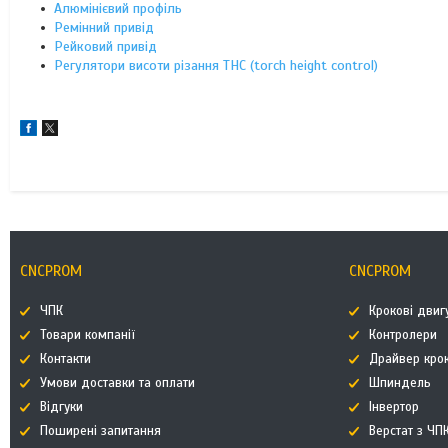
Алюмінієвий профіль
Ремінний привід
Рейковий привід
Регулятори висоти різання THC (torch height control)
CNCPROM
CNCPROM
ЧПК
Крокові двиг
Товари компанії
Контролери
Контакти
Драйвер кро
Умови доставки та оплати
Шпиндель
Відгуки
Інвертор
Поширені запитання
Верстат з ЧП