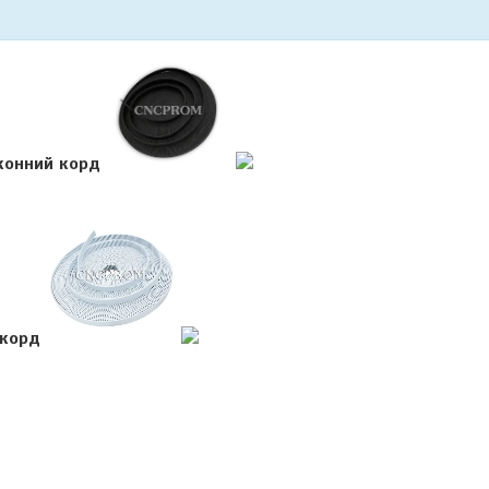
оконний корд
й корд