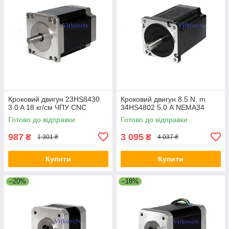
Кроковий двигун 23HS8430
Кроковий двигун 8.5 N. m
3.0 A 18 кг/см ЧПУ CNC
34HS4802 5.0 А NEMA34
Готово до відправки
Готово до відправки
987
3 095
₴
₴
1 301 ₴
4 037 ₴
Купити
Купити
–20%
–18%