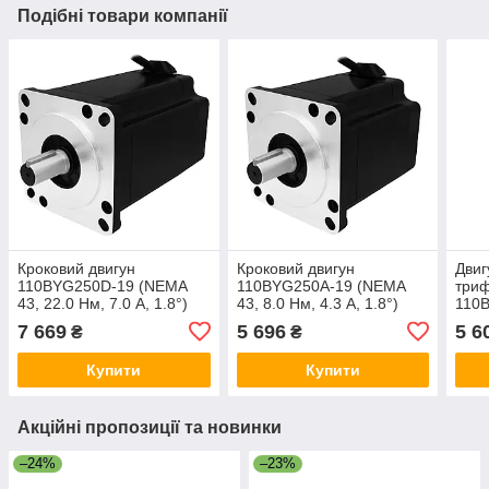
Подібні товари компанії
Кроковий двигун
Кроковий двигун
Двиг
110BYG250D-19 (NEMA
110BYG250A-19 (NEMA
три
43, 22.0 Нм, 7.0 А, 1.8°)
43, 8.0 Нм, 4.3 А, 1.8°)
110
43, 
7 669
5 696
5 6
₴
₴
Купити
Купити
Акційні пропозиції та новинки
–24%
–23%