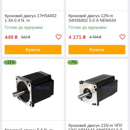
Кроковий двигун 17HS4402
Кроковий двигун 12N.m
1.3А 0.4 N. m
34HS5802 5.0 А NEMA34
Готово до відправки
Готово до відправки
449
4 171
₴
₴
522 ₴
4 794 ₴
Купити
Купити
–11%
–7%
Кроковий двигун 21N.m ЧПУ
Кроковий двигун 5.6 N. m
CNC NEMA43 43HS5842 6.0