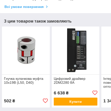
Всі умови повернення
З цим товаром також замовляють
Гнучка кулачкова муфта
Цифровий драйвер
Інте
10х19В (L50, D40)
2DM2280 8А
пов
опто
LPT 
6 638
₴
502
1 3
₴
Купити