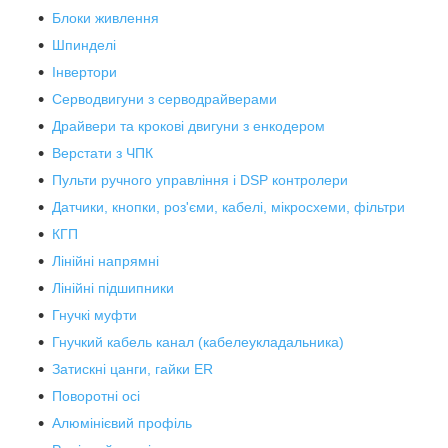
Блоки живлення
Шпинделі
Інвертори
Серводвигуни з серводрайверами
Драйвери та крокові двигуни з енкодером
Верстати з ЧПК
Пульти ручного управління і DSP контролери
Датчики, кнопки, роз'єми, кабелі, мікросхеми, фільтри
КГП
Лінійні напрямні
Лінійні підшипники
Гнучкі муфти
Гнучкий кабель канал (кабелеукладальника)
Затискні цанги, гайки ER
Поворотні осі
Алюмінієвий профіль