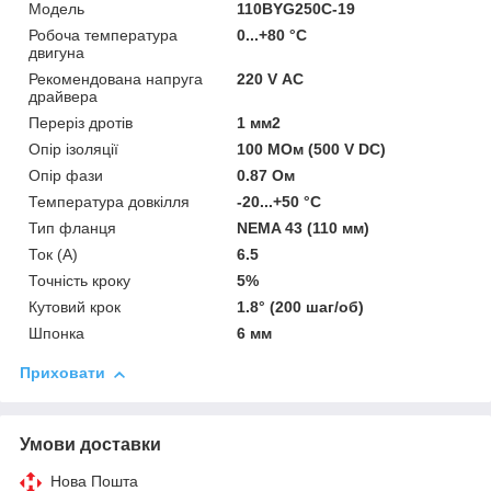
Мoдель
110BYG250C-19
Робоча температура
0...+80 °C
двигуна
Рекомендована напруга
220 V АC
драйвера
Переріз дротів
1 мм2
Опір ізоляції
100 МОм (500 V DC)
Опір фази
0.87 Ом
Температура довкілля
-20...+50 °C
Тип фланця
NEMA 43 (110 мм)
Ток (A)
6.5
Точність кроку
5%
Кутовий крок
1.8° (200 шаг/об)
Шпонка
6 мм
Приховати
Умови доставки
Нова Пошта