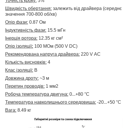
Точність кроку:
5%
Швидкість обертання:
залежить від драйвера (середнє
значення 700-800 об/хв)
Опір фази:
0.87 Ом
Індуктивність фази:
15
.5 мГн
Інерція ротора:
12.35 к
г см²
Опір ізоляції
:
100 МОм (500 V DC)
Рекомендована напруга драйвера:
220
V АС
Кількість висновків:
4
Клас ізоляції:
В
Довжина дроту:
~3 м
Перетин проводів:
1 мм2
Робоча температура двигуна:
0...+80
°C
Температура навколишнього середовища:
-20...+50 °C
Вага:
8.49 кг