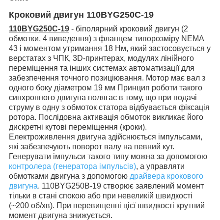
Кроковий двигун 110BYG250C-19
110BYG250C-19
-
біполярний кроковий двигун (2
обмотки, 4 виведення) з фланцем типорозміру NEMA
43 і моментом утримання 18 Нм,
який застосовується у
верстатах з ЧПК, 3D-принтерах, модулях лінійного
переміщення та інших системах автоматизації для
забезпечення точного позиціювання. Мотор має вал з
одного боку діаметром 19 мм Принцип роботи такого
синхронного двигуна полягає в тому, що при подачі
струму в одну з обмоток статора відбувається фіксація
ротора. Послідовна активація обмоток викликає його
дискретні кутові переміщення (кроки).
Електроживлення двигуна здійснюється імпульсами,
які забезпечують поворот валу на певний кут.
Генерувати імпульси такого типу можна за допомогою
контролера (генератора імпульсів)
, а управляти
обмотками двигуна з допомогою
драйвера крокового
двигуна
. 110BYG250B-19 створює заявлений момент
тільки в стані спокою або
при невеликій швидкості
(~200 об/хв). При перевищенні цієї швидкості крутний
момент двигуна знижується.