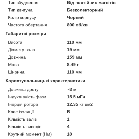
Тип збудження
Від постійних магнітів
Тип двигуна
Безколекторний
Колір корпусу
Чорний
Частота обертання
800 об/хв
Габаритні розміри
Висота
110 мм
Діаметр вала
19 мм
Довжина
159 мм
Маса
8.49 г
Ширина
110 мм
Користувальницькі характеристики
Довжина дроту
~3 м
Індуктивність фази
15.5 мГн
Інерція ротора
12.35 кг см2
Клас ізоляції
В
Кількість валів
1
Кількість виводів
4
Крутний момент (Нм)
18