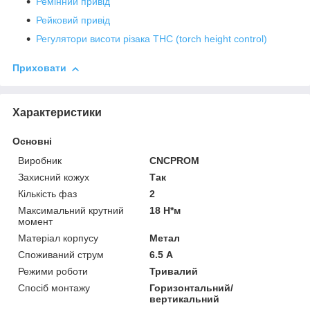
Ремінний привід
Рейковий привід
Регулятори висоти різака THC (torch height control)
Приховати
Характеристики
Основні
Виробник
CNCPROM
Захисний кожух
Так
Кількість фаз
2
Максимальний крутний
18 Н*м
момент
Матеріал корпусу
Метал
Споживаний струм
6.5 А
Режими роботи
Тривалий
Спосіб монтажу
Горизонтальний/
вертикальний