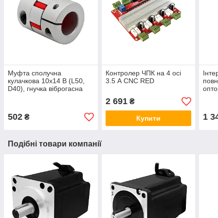
Муфта сполучна
Контролер ЧПК на 4 осі
Інте
кулачкова 10х14 В (L50,
3.5 А CNC RED
пов
D40), гнучка віброгасна
опто
муфта для з'єднання валів
LPT 
2 691
₴
502
1 3
₴
Купити
Подібні товари компанії