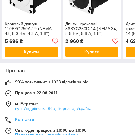
Кроковий двигун
Двигун кроковий
Двиг
110BYG250A-19 (NEMA
86BYG250D-14 (NEMA 34,
три
43, 8.0 Нм, 4.3 А, 1.8°)
8.5 Нм, 5.8 А, 1.8°)
14 (
А, 1.
5 696
2 960
4 6
₴
₴
Купити
Купити
Про нас
99% позитивних з 1033 відгуків за рік
Працює з 22.08.2011
м. Березне
вул. Андріївська 66а, Березне, Україна
Контакти
Сьогодні працює з 10:00 до 16:00
Показати весь графік роботи