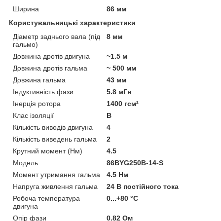
Ширина
86 мм
Користувальницькі характеристики
Діаметр заднього вала (під
8 мм
гальмо)
Довжина дротів двигуна
~1.5 м
Довжина дротів гальма
~ 500 мм
Довжина гальма
43 мм
Індуктивність фази
5.8 мГн
Інерція ротора
1400 гсм²
Клас ізоляції
В
Кількість виводів двигуна
4
Кількість виведень гальма
2
Крутний момент (Нм)
4.5
Мoдель
86BYG250B-14-S
Момент утримання гальма
4.5 Нм
Напруга живлення гальма
24 В постійного тока
Робоча температура
0...+80 °C
двигуна
Опір фази
0.82 Ом