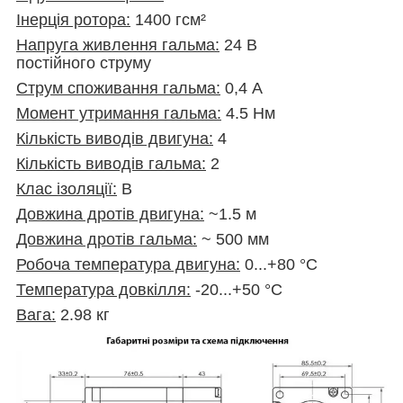
Інерція ротора:
1400 гсм²
Напруга живлення гальма:
24 В
постійного струму
Струм споживання гальма:
0,4 А
Момент утримання гальма:
4.5 Нм
Кількість виводів двигуна:
4
Кількість виводів гальма:
2
Клас ізоляції:
В
Довжина дротів двигуна:
~1.5 м
Довжина дротів гальма:
~ 500 мм
Робоча температура двигуна:
0...+80 °C
Температура довкілля:
-20...+50 °C
Вага:
2.98 кг