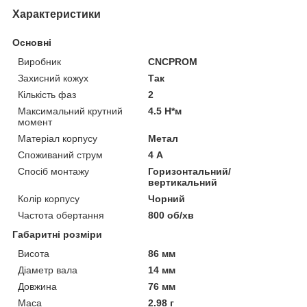
Характеристики
Основні
Виробник
CNCPROM
Захисний кожух
Так
Кількість фаз
2
Максимальний крутний
4.5 Н*м
момент
Матеріал корпусу
Метал
Споживаний струм
4 А
Спосіб монтажу
Горизонтальний/
вертикальний
Колір корпусу
Чорний
Частота обертання
800 об/хв
Габаритні розміри
Висота
86 мм
Діаметр вала
14 мм
Довжина
76 мм
Маса
2.98 г