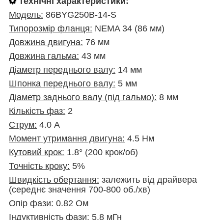
Технічні характеристики:
Модель:
86BYG250B-14-S
Типорозмір фланця:
NEMA 34 (86 мм)
Довжина двигуна:
76 мм
Довжина гальма:
43 мм
Діаметр переднього валу:
14 мм
Шпонка переднього валу:
5 мм
Діаметр заднього валу (під гальмо):
8 мм
Кількість фаз:
2
Струм:
4.0 А
Момент утримання двигуна:
4.5 Нм
Кутовий крок:
1.8° (200 крок/об)
Точність кроку:
5%
Швидкість обертання:
залежить від драйвера
(середнє значення 700-800 об./хв)
Опір фази:
0.82 Ом
Індуктивність фази:
5.8 мГн