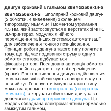
Двигун кроковий з гальмом 86BYG250B-14-S
86BYG250B-14-S
- біполярний кроковий двигун
(2 обмотки, 4 виведення) з фланцем
типорозміру NEMA 34 і моментом утримання
4.5 Нм, який застосовується в верстатах зі ЧПК,
3D-принтерах, модулях лінійного
переміщення та інших системах автоматизації
для забезпечення точного позиціювання.
Принцип роботи двигуна такого типу полягає в
тому, що під час подавання струму в одну з
обмоток статора відбувається
фіксація ротора. Послідовна активація обмоток
викликає його дискретні кутові переміщення
(кроки). Електроживлення двигуна здійснюється
імпульсами, які забезпечують поворот валу на
певний кут. Генерувати імпульси такого типу
можна за допомогою
контролера (генератора
імпульсів)
, а керувати обмотками двигуна за
допомогою
драйвера крокового двигуна
. Ця
модель обладнана електромагнітним нормально
замкнутим гальмом,