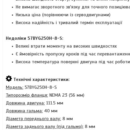
Не вимагає зворотного зв'язку для точного позиціюв
Низька ціна (порівнюючи із серводвигунами)
Висока надійність і тривалий термін експлуатації
Недоліки
57BYG250H-8-S
:
Великі втрати моменту на високих швидкостях
Є ймовірність пропуску кроків під час перевантажен
Висока температура поверхні двигуна під час роботи
Технічні характеристики:
Модель:
57BYG250H-8-S
Типорозмір фланця:
NEMA 23 (56 мм)
Довжина двигуна:
111.5 мм
Довжина гальма:
40 мм
Діаметр переднього валу:
8 мм
Діаметр заднього валу (під гальмо):
8 мм