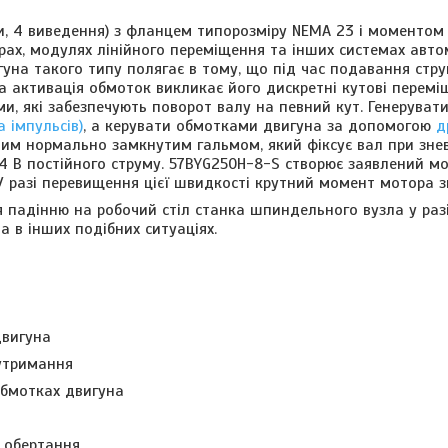
и, 4 виведення) з фланцем типорозміру NEMA 23 і моментом
ерах, модулях лінійного переміщення та інших системах авто
уна такого типу полягає в тому, що під час подавання стру
на активація обмоток викликає його дискретні кутові перемі
и, які забезпечують поворот валу на певний кут. Генеруват
 імпульсів)
, а керувати обмотками двигуна за допомогою
д
ним
нормально замкнутим
гальмом, який фіксує
вал при зне
4 В постійного струму.
57BYG250H-8-S створює заявлений м
 У разі перевищення цієї швидкості крутний момент мотора з
ня падінню
на робочий стіл
станка шпиндельного вузла у раз
 в інших подібних ситуаціях.
двигуна
утримання
обмотках
двигуна
у обертання