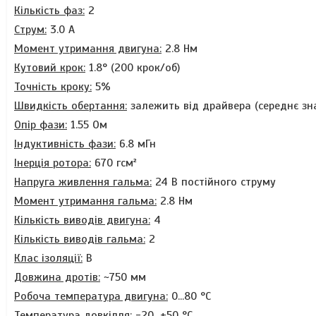
Кількість фаз:
2
Струм:
3.0 А
Момент утримання двигуна:
2.8 Нм
Кутовий крок:
1.8° (200 крок/об)
Точність кроку:
5%
Швидкість обертання:
залежить від драйвера (середнє зна
Опір фази:
1.55 Ом
Індуктивність фази:
6.8 мГн
Інерція ротора:
670
гсм²
Напруга живлення гальма:
24 В постійного струму
Момент утримання гальма:
2.8 Нм
Кількість виводів двигуна:
4
Кількість виводів гальма:
2
Клас ізоляції:
В
Довжина дротів:
~750 мм
Робоча температура двигуна:
0...80
°C
Температура довкілля:
-20...+50 °C