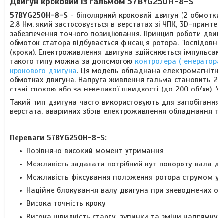
Двигун кроковий із гальмом 57BYG250H-8-S
57BYG250H-8-S
-
біполярний кроковий двигун (2 обмотк
2.8 Нм,
який застосовується в верстатах зі ЧПК, 3D-принт
забезпечення точного позиціювання.
Принцип роботи двиг
обмоток статора відбувається фіксація ротора. Послідов
(кроки).
Електроживлення двигуна здійснюється імпульсам
такого типу можна за допомогою
контролера (генератора
крокового двигуна
.
Ця модель обладнана
електромагніт
обмотках
двигуна
. Напруга живлення гальма становить 2
стані спокою або
за невеликої швидкості (до 200 об/хв).
Такий тип двигуна часто використовують для запобіган
верстата, аварійних збоїв електроживлення обладнання та
Переваги
57BYG250H-8-S
:
Порівняно високий момент утримання
Можливість задавати потрібний кут повороту вала 
Можливість фіксування положення ротора струмом 
Надійне блокування валу двигуна
при зневоднених 
Висока точність кроку
Висока швидкість старту, зупинки та зміни напрямк