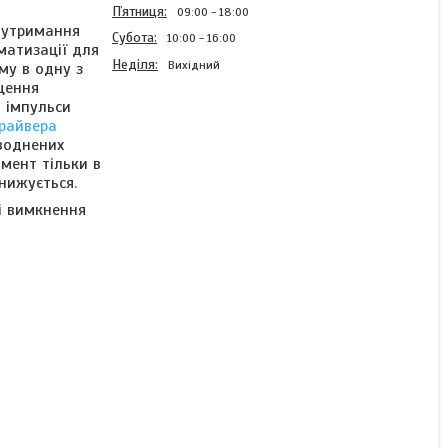
Пʼятниця
09:00
18:00
 утримання
Субота
10:00
16:00
матизації для
Неділя
Вихідний
му в одну з
щення
и імпульси
райвера
воднених
Двигун кроковий з
омент
тільки в
гальмом 57BYG250H-8-S
нижується.
(NEMA 23, 2.8 Нм, 3.0 А,
і вимкнення
1.8°)
Готово до відправки
3 633 ₴
КУПИТИ