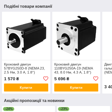
Подібні товари компанії
Кроковий двигун
Кроковий двигун
Двиг
57BYG250D-8 (NEMA 23,
110BYG250A-19 (NEMA
гал
2.5 Нм, 3.0 А, 1.8°)
43, 8.0 Нм, 4.3 А, 1.8°)
(NEM
1.8°
1 570
5 696
₴
₴
3 4
Купити
Купити
Акційні пропозиції та новинки
–24%
–23%