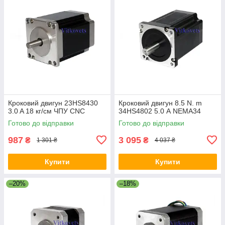
Кроковий двигун 23HS8430
Кроковий двигун 8.5 N. m
3.0 A 18 кг/см ЧПУ CNC
34HS4802 5.0 А NEMA34
Готово до відправки
Готово до відправки
987
3 095
₴
₴
1 301 ₴
4 037 ₴
Купити
Купити
–20%
–18%