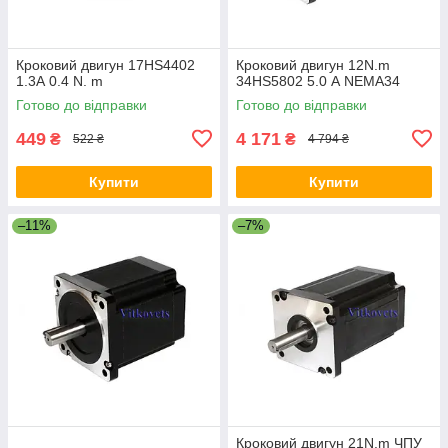
Кроковий двигун 17HS4402
Кроковий двигун 12N.m
1.3А 0.4 N. m
34HS5802 5.0 А NEMA34
Готово до відправки
Готово до відправки
449
4 171
₴
₴
522 ₴
4 794 ₴
Купити
Купити
–11%
–7%
Кроковий двигун 21N.m ЧПУ