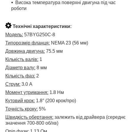
Висока температура поверхні двигуна під час
роботи
Технічні характеристики:
Модель:
57BYG250C-8
Типорозмір фланця:
NEMA 23 (56 мм)
Довжина двигуна:
75.5 мм
Кількість валів:
1
Діаметр валу:
8 мм
Кількість фаз:
2
Струм:
3.0 А
Момент утримання:
1.8 Нм
Кутовий крок:
1.8° (200 крок/про)
Точність кроку:
5%
Швидкість обертання:
залежить від драйвера (середнє
значення 700-800 об/хв)
Опір фази:
1.13 Ом