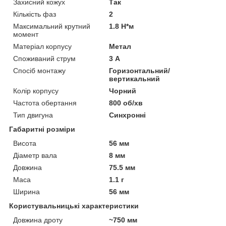
Захисний кожух
Так
Кількість фаз
2
Максимальний крутний
1.8 Н*м
момент
Матеріал корпусу
Метал
Споживаний струм
3 А
Спосіб монтажу
Горизонтальний/
вертикальний
Колір корпусу
Чорний
Частота обертання
800 об/хв
Тип двигуна
Синхронні
Габаритні розміри
Висота
56 мм
Діаметр вала
8 мм
Довжина
75.5 мм
Маса
1.1 г
Ширина
56 мм
Користувальницькі характеристики
Довжина дроту
~750 мм