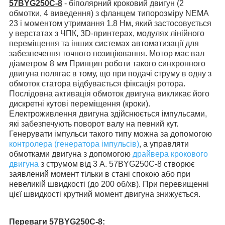
57BYG250C-8
-
біполярний кроковий двигун (2
обмотки, 4 виведення) з фланцем типорозміру NEMA
23 і моментом утримання 1.8 Нм,
який застосовується
у верстатах з ЧПК, 3D-принтерах, модулях лінійного
переміщення та інших системах автоматизації для
забезпечення точного позиціювання. Мотор має вал
діаметром 8 мм Принцип роботи такого синхронного
двигуна полягає в тому, що при подачі струму в одну з
обмоток статора відбувається фіксація ротора.
Послідовна активація обмоток двигуна викликає його
дискретні кутові переміщення (кроки).
Електроживлення двигуна здійснюється імпульсами,
які забезпечують поворот валу на певний кут.
Генерувати імпульси такого типу можна за допомогою
контролера (генератора імпульсів)
, а управляти
обмотками двигуна з допомогою
драйвера крокового
двигуна
з струмом від 3 А
. 57BYG250C-8 створює
заявлений момент
тільки в стані спокою або
при
невеликій швидкості (до 200 об/хв). При перевищенні
цієї швидкості крутний момент двигуна знижується.
Переваги
57BYG250C-8
: