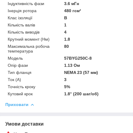
Індуктивність фази
3.6 мГн
Інерція ротора
480 гсм²
Клас ізоляції
В
Кількість валів
1
Кількість виводів
4
Крутний момент (Нм)
1.8
Максимальна робоча
80
температура
Мoдель
57BYG250C-8
Опір фази
1.13 Ом
Тип фланця
NEMA 23 (57 мм)
Ток (A)
3
Точність кроку
5%
Кутовий крок
1.8° (200 шаг/об)
Приховати
Умови доставки