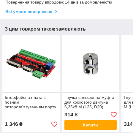
Повернення товару впродовж 14 днів за домовленістю
Всі умови повернення
З цим товаром також замовляють
Інтерфейсна плата з
Гнучка сильфонна муфта
Гнуч
повним
для крокового двигуна
для 
опторозв'язуванням порту
6,35х8 М (L25, D20)
М (L
LPT на 5 осей ЧПК
314
₴
1 346
314
₴
Купити