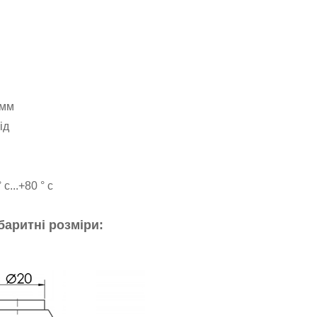
 мм
ід
 с...+80 ° с
баритні розміри: