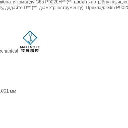
конати команду G65 P9020H** (**- введіть потрібну позицію к
, додайте D** (**- діаметр інструменту). Приклад: G65 P90
echanical
.001 мм