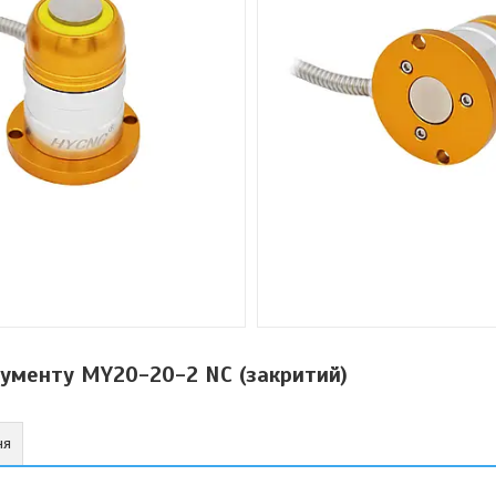
рументу MY20-20-2 NC (закритий)
ня