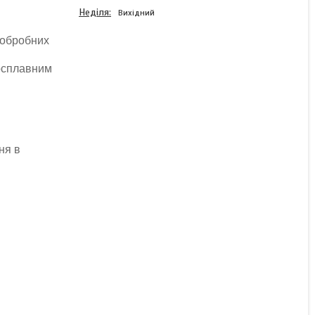
Неділя
Вихідний
і обробних
досплавним
Датчик висоти
інструменту MY20-20-2
NC (закритий)
ня в
Немає в наявності
1 794 ₴