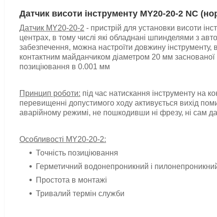
Датчик висоти інструменту MY20-20-2 NC (но
Датчик MY20-20-2
- пристрій для установки висоти інс
центрах, в тому числі які обладнані шпинделями з ав
забезпечення, можна настроїти довжину інструменту,
контактним майданчиком діаметром 20 мм заснованої н
позиціювання в 0.001 мм
Принцип роботи:
під час натискання інструменту на к
перевищенні допустимого ходу активується вихід поми
аварійному режимі, не пошкодивши ні фрезу, ні сам да
Особливості MY20-20-2:
Точність позиціювання
Герметичний водонепроникний і пилонепроникний
Простота в монтажі
Тривалий термін служби