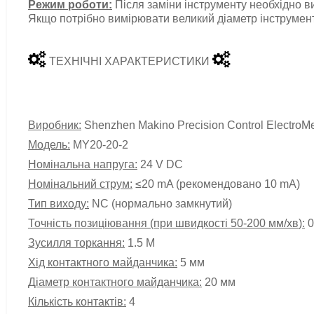
Режим роботи:
Після заміни інструменту необхідно ви
Якщо потрібно вимірювати великий діаметр інструменту
ТЕХНІЧНІ ХАРАКТЕРИСТИКИ
Виробник:
Shenzhen Makino Precision Control ElectroM
Модель:
MY20-20-2
Номінальна напруга:
24 V DC
Номінальний струм:
≤20
mA (рекомендовано
10 mA)
Тип виходу:
NС (нормально замкнутий)
Точність позиціювання (при швидкості
50-200 мм/хв
):
0
Зусилля торкання:
1.5 М
Хід контактного майданчика:
5 мм
Діаметр контактного майданчика:
20 мм
Кількість контактів:
4