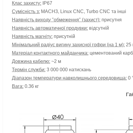
Клас захисту:
IP67
Сумісність з:
MACH3, Linux CNC, Turbo CNC та інші
Наявність виходу "обмеження" (захист):
присутня
Наявність автоматичної продувки:
відсутній
Наявність магніту:
присутній
Мінімальний радіус вигину захисної гофри (
на 1 м)
:
25
Матеріал контактного майданчика
:
цементований карб
Довжина кабелю:
~2 м
Термін служби:
3 000 000 натискань
Діапазон температури навколишнього середовища:
0 °
Вага:
0.36 кг
Га