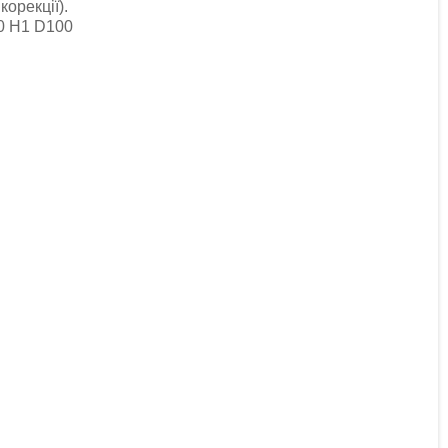
орекції).
20 H1 D100