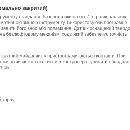
рмально закритий)
трументу і завдання базової точки на осі Z в гравіювальних 
томатичною зміною інструменту. Використовуючи програмне
 виявити його знос або поламання. Датчик оснащений твер
а безлюфтовому механізмі ходу, який забезпечує точність
онтактний майданчик у пристрої замикаються контакти. При
лки, який можна включити в контролер і зупинити обладнан
тчик.
 корпус