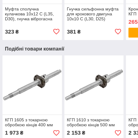
Муфта сполучна
Гнучка сильфонна муфта
Крон
кулачкова 10х12 C (L35,
для крокового двигуна
КГП
D30), гнучка віброгасна
10х10 С (L30, D25)
265
алюмінієва муфта з
еластоміром
323
381
₴
₴
Подібні товари компанії
КГП 1605 з токарною
КГП 1610 з токарною
КГП 
обробкою кінців 400 мм
обробкою кінців 500 мм
обро
1 973
2 153
2 3
₴
₴