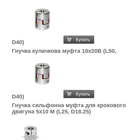
D40)
Гнучка кулачкова муфта 10х20В (L50,
D40)
Гнучка сильфонна муфта для крокового
двигуна 5х10 М (L25, D18.25)