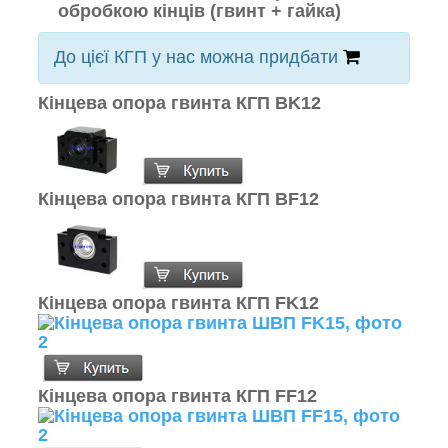
обробкою кінців (гвинт + гайка)
До цієї КГП у нас можна придбати
Кінцева опора гвинта КГП BK12
Кінцева опора гвинта КГП BF12
Кінцева опора гвинта КГП FK12
Кінцева опора гвинта КГП FF12