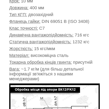
Крок:
10 мм
Довжина:
400 мм
Тип КГП:
двозахідний
Фланець гайки:
DIN 69051 B (ISO 3408)
Клас точності:
С7
Динамічна вантажопідйомність:
716 кгс
Статична вантажопідйомність:
1232 кгс
Жорсткість:
15 кгс/мкм
Матеріал:
високоміцна сталь
Токарна обробка кінців гвинта:
присутній
Вага:
~1.7 кг/м (для більш детальної
інформації зв'яжіться з нашими
менеджерами)