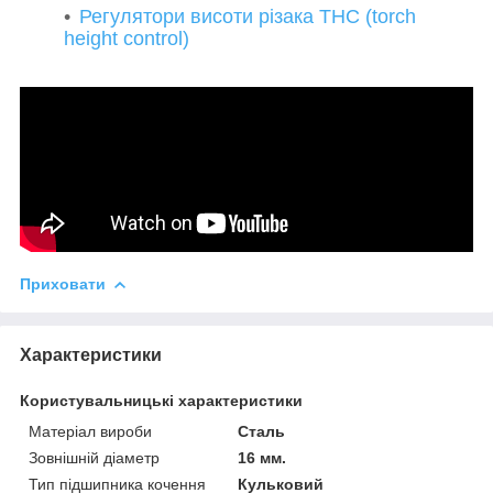
Регулятори висоти різака THC (torch
height control)
Приховати
Характеристики
Користувальницькі характеристики
Матеріал вироби
Сталь
Зовнішній діаметр
16 мм.
Тип підшипника кочення
Кульковий