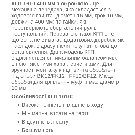
КГП 1610 400 мм з обробкою
- це
механічна передача, яка складається з
ходового гвинта (діаметр 16 мм, крок 10 мм,
довжина 400 мм) та гайки, які
перетворюють обертальний рух в
поступальний. Перевагою такої КГП є те,
що вона не вимагає додаткових доробок, як
наслідок, відразу після покупки готова до
встановлення. Дана модель КГП
відрізняється оптимальним балансом між
ціною і якісними характеристиками. Для
зручності монтажу кінці гвинта оброблені
під опори BK12/FK12 і FF12/BF12. Місце
обробки для кріплення муфти має діаметр
10 мм
Особливості КГП 1610:
Висока точність і плавність ходу
Мінімальні втрати на тертя
Відсутність люфту
Безшумність