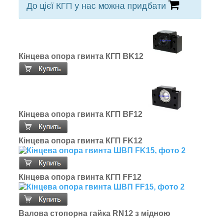
До цієї КГП у нас можна придбати
Кінцева опора гвинта КГП BK12
Кінцева опора гвинта КГП BF12
Кінцева опора гвинта КГП FK12
Кінцева опора гвинта КГП FF12
Валова стопорна гайка RN12 з мідною