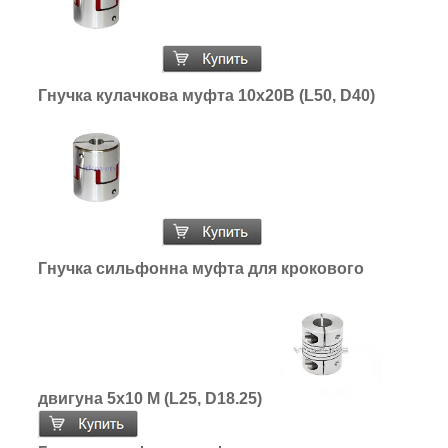
Гнучка кулачкова муфта 10х20В (L50, D40)
Гнучка сильфонна муфта для крокового
двигуна 5х10 М (L25, D18.25)