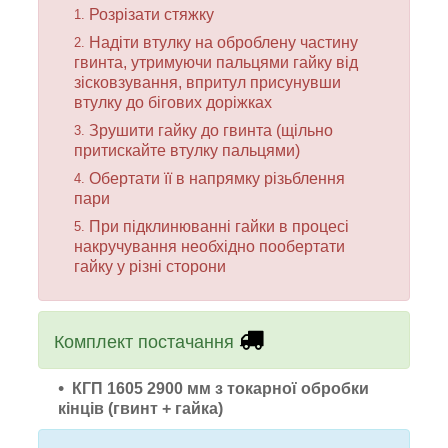
Розрізати стяжку
Надіти втулку на оброблену частину
гвинта, утримуючи пальцями гайку від
зісковзування, впритул присунувши
втулку до бігових доріжках
Зрушити гайку до гвинта (щільно
притискайте втулку пальцями)
Обертати її в напрямку різьблення
пари
При підклинюванні гайки в процесі
накручування необхідно пообертати
гайку у різні сторони
Комплект постачання
КГП 1605
2900
мм
з токарної обробки
кінців (гвинт + гайка)