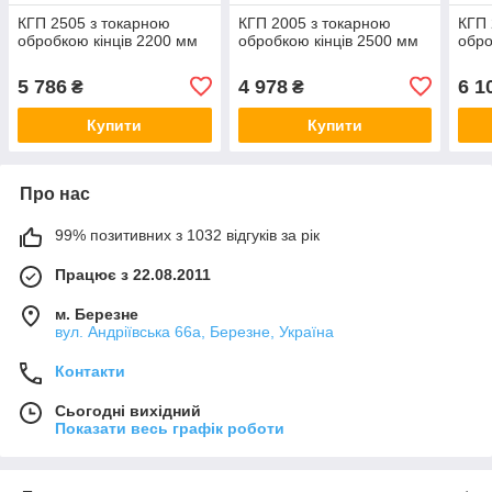
КГП 2505 з токарною
КГП 2005 з токарною
КГП 
обробкою кінців 2200 мм
обробкою кінців 2500 мм
обро
5 786
4 978
6 1
₴
₴
Купити
Купити
Про нас
99% позитивних з 1032 відгуків за рік
Працює з 22.08.2011
м. Березне
вул. Андріївська 66а, Березне, Україна
Контакти
Сьогодні вихідний
Показати весь графік роботи