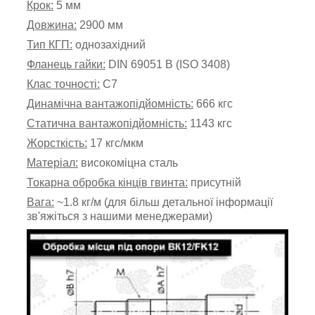
Крок:
5 мм
Довжина:
2900 мм
Тип КГП:
однозахідний
Фланець гайки:
DIN 69051 B (ISO 3408)
Клас точності:
С7
Динамічна вантажопідйомність:
666 кгс
Статична вантажопідйомність:
1143 кгс
Жорсткість:
17 кгс/мкм
Матеріал:
високоміцна сталь
Токарна обробка кінців гвинта:
присутній
Вага:
~1.8 кг/м (для більш детальної інформації
зв'яжіться з нашими менеджерами)