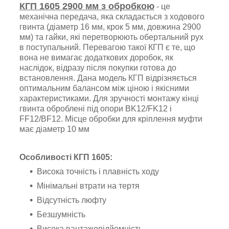
КГП 1605
2900
мм
з обробкою
- це
механічна передача, яка складається з ходового
гвинта (діаметр 16 мм, крок 5 мм, довжина 2900
мм) та гайки, які перетворюють обертальний рух
в поступальний. Перевагою такої КГП є те, що
вона не вимагає додаткових доробок, як
наслідок, відразу після покупки готова до
встановлення. Дана модель КГП відрізняється
оптимальним балансом між ціною і якісними
характеристиками.
Для зручності монтажу кінці
гвинта оброблені під опори BK12/FK12 і
FF12/BF12. Місце обробки для кріплення муфти
має діаметр 10 мм
Особливості КГП 1605:
Висока точність і плавність ходу
Мінімальні втрати на тертя
Відсутність люфту
Безшумність
Висока вантажопідйомність