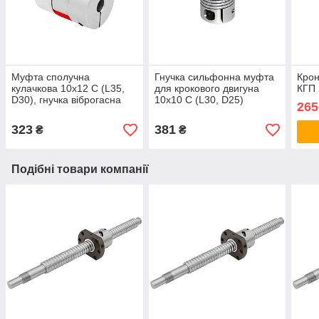
Муфта сполучна
Гнучка сильфонна муфта
Крон
кулачкова 10х12 C (L35,
для крокового двигуна
КГП
D30), гнучка віброгасна
10х10 С (L30, D25)
265
алюмінієва муфта з
еластоміром
323
381
₴
₴
Подібні товари компанії