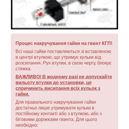
Процес накручування гайки на гвинт КГП!
Всі наші гайки поставляються зі вставленою
в центрі втулкою, що утримує кульки від
розсипання. Рух втулки, в свою чергу, блокує
стяжка.
ВАЖЛИВО! В жодному разі не допускайте
вильоту втулки до установки, це
спричинить висипання всіх кульок з
гайки.
Для правильного накручування гайки
достатньо лише утримувати кульки в
постійному контакті або з втулкою, або з
біговими доріжками гвинта. Для цього
необхідно: