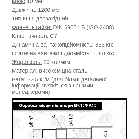
Крок:
10 мм
Довжина:
1200 мм
Тип КГП:
двозахідний
Фланець гайки:
DIN 69051 B (ISO 3408)
Клас точності:
С7
Динамічна вантажопідйомність:
835 кгс
Статична вантажопідйомність:
1680 кгс
Жорсткість:
20 кгс/мкм
Матеріал:
високоміцна сталь
Вага:
~2.5 кг/м (для більш детальної
інформації зв'яжіться з нашими
менеджерами)