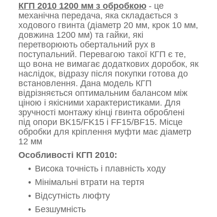
КГП 2010 1200 мм з обробкою
- це
механічна передача, яка складається з
ходового гвинта (діаметр 20 мм, крок 10 мм,
довжина 1200 мм) та гайки, які
перетворюють обертальний рух в
поступальний. Перевагою такої КГП є те,
що вона не вимагає додаткових доробок, як
наслідок, відразу після покупки готова до
встановлення. Дана модель КГП
відрізняється оптимальним балансом між
ціною і якісними характеристиками. Для
зручності монтажу кінці гвинта оброблені
під опори BK15/FK15 і FF15/BF15. Місце
обробки для кріплення муфти має діаметр
12 мм
Особливості КГП 2010:
Висока точність і плавність ходу
Мінімальні втрати на тертя
Відсутність люфту
Безшумність