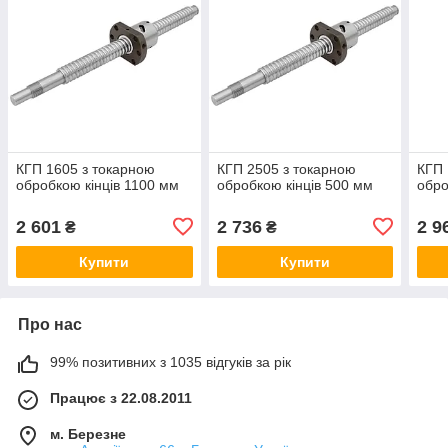
КГП 1605 з токарною
КГП 2505 з токарною
КГП 
обробкою кінців 1100 мм
обробкою кінців 500 мм
обро
2 601
2 736
2 9
₴
₴
Купити
Купити
Про нас
99% позитивних з 1035 відгуків за рік
Працює з 22.08.2011
м. Березне