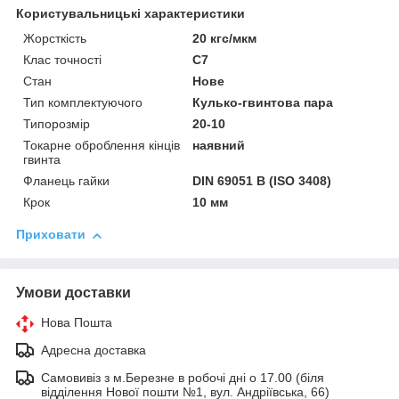
Користувальницькі характеристики
Жорсткість
20 кгс/мкм
Клас точності
С7
Стан
Нове
Тип комплектуючого
Кулько-гвинтова пара
Типорозмір
20-10
Токарне оброблення кінців
наявний
гвинта
Фланець гайки
DIN 69051 B (ISO 3408)
Крок
10 мм
Приховати
Умови доставки
Нова Пошта
Адресна доставка
Самовивіз з м.Березне в робочі дні о 17.00 (біля
відділення Нової пошти №1, вул. Андріївська, 66)