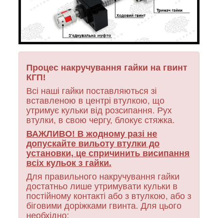
Процес накручування гайки на гвинт
КГП!
Всі наші гайки поставляються зі
вставленою в центрі втулкою, що
утримує кульки від розсипання. Рух
втулки, в свою чергу, блокує стяжка.
ВАЖЛИВО! В жодному разі не
допускайте вильоту втулки до
установки, це спричинить висипання
всіх кульок з гайки.
Для правильного накручування гайки
достатньо лише утримувати кульки в
постійному контакті або з втулкою, або з
біговими доріжками гвинта. Для цього
необхідно: