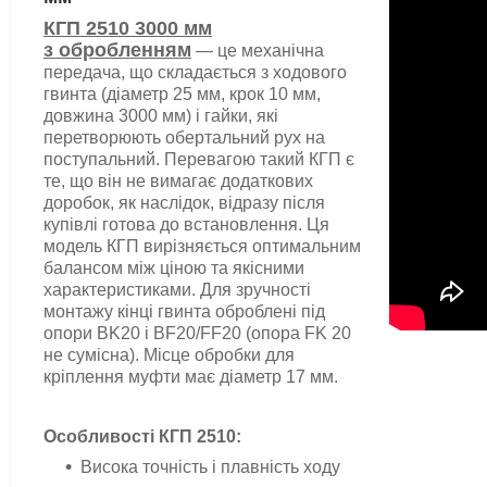
КГП 2510
3000
мм
з обробленням
— це механічна
передача, що складається з ходового
гвинта (діаметр 25 мм, крок 10 мм,
довжина 3000 мм) і гайки, які
перетворюють обертальний рух на
поступальний. Перевагою такий КГП є
те, що він не вимагає додаткових
доробок, як наслідок, відразу після
купівлі готова до встановлення. Ця
модель КГП вирізняється оптимальним
балансом між ціною та якісними
характеристиками.
Для зручності
монтажу кінці гвинта оброблені під
опори BK20 і BF20/FF20 (опора FK 20
не сумісна). Місце обробки для
кріплення муфти має діаметр 17 мм.
Особливості КГП 2510:
Висока точність і плавність ходу