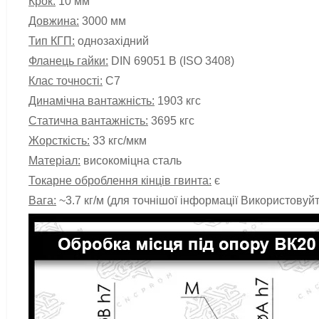
Крок:
10 мм
Довжина:
3000 мм
Тип КГП:
однозахідний
Фланець гайки:
DIN 69051 B (ISO 3408)
Клас точності:
С7
Динамічна вантажність:
1903 кгс
Статична вантажність:
3695 кгс
Жорсткість:
33 кгс/мкм
Матеріал:
високоміцна сталь
Токарне оброблення кінців гвинта:
є
Вага:
~3.7 кг/м (для точнішої інформації Використову