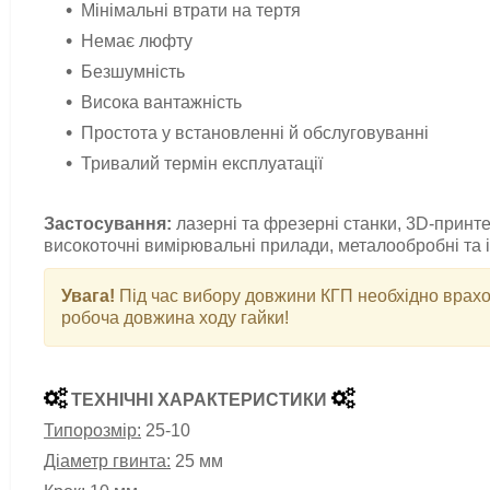
Мінімальні втрати на тертя
Немає люфту
Безшумність
Висока вантажність
Простота у встановленні й обслуговуванні
Тривалий термін експлуатації
Застосування:
лазерні та фрезерні станки, 3D-принт
високоточні вимірювальні прилади, металообробні та 
Увага!
Під час вибору довжини КГП необхідно врахов
робоча довжина ходу гайки!
ТЕХНІЧНІ ХАРАКТЕРИСТИКИ
Типорозмір:
25-10
Діаметр гвинта:
25 мм