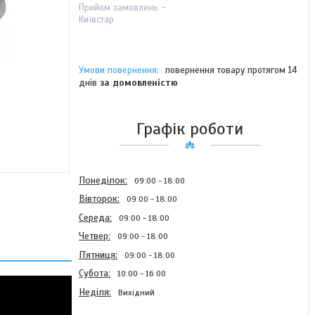
Прийом замовлень -
Київстар
повернення товару протягом 14
днів
за домовленістю
Графік роботи
Понеділок
09:00
18:00
Вівторок
09:00
18:00
Середа
09:00
18:00
Четвер
09:00
18:00
Пʼятниця
09:00
18:00
Субота
10:00
16:00
Неділя
Вихідний