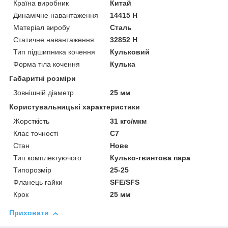
Країна виробник
Китай
Динамічне навантаження
14415 Н
Матеріал виробу
Сталь
Статичне навантаження
32852 Н
Тип підшипника кочення
Кульковий
Форма тіла кочення
Кулька
Габаритні розміри
Зовнішній діаметр
25 мм
Користувальницькі характеристики
Жорсткість
31 кгс/мкм
Клас точності
С7
Стан
Нове
Тип комплектуючого
Кулько-гвинтова пара
Типорозмір
25-25
Фланець гайки
SFE/SFS
Крок
25 мм
Приховати