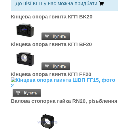
До цієї КГП у нас можна придбати
Кінцева опора гвинта КГП BK20
Кінцева опора гвинта КГП BF20
Кінцева опора гвинта КГП FF20
Валова стопорна гайка RN20, різьблення