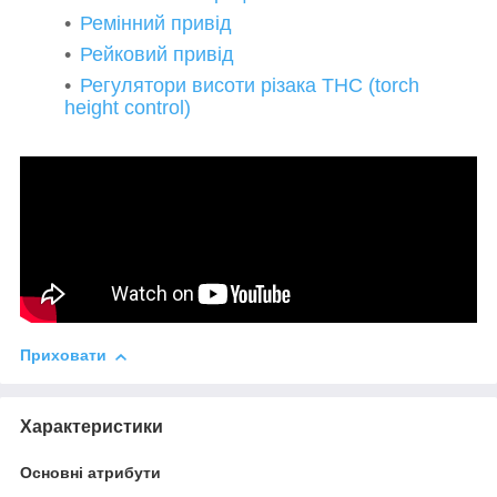
Ремінний привід
Рейковий привід
Регулятори висоти різака THC (torch
height control)
Приховати
Характеристики
Основні атрибути