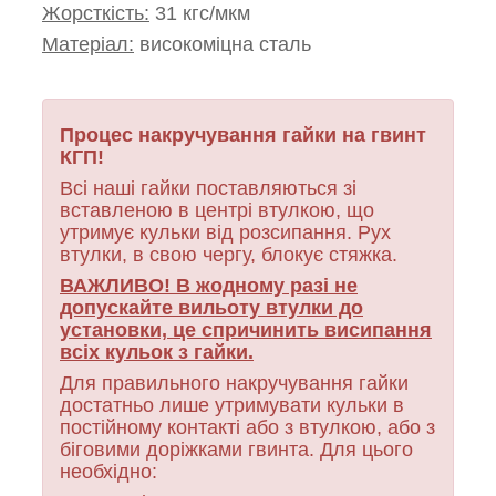
Жорсткість:
31 кгс/мкм
Матеріал:
високоміцна сталь
Процес накручування гайки на гвинт
КГП!
Всі наші гайки поставляються зі
вставленою в центрі втулкою, що
утримує кульки від розсипання. Рух
втулки, в свою чергу, блокує стяжка.
ВАЖЛИВО! В жодному разі не
допускайте вильоту втулки до
установки, це спричинить висипання
всіх кульок з гайки.
Для правильного накручування гайки
достатньо лише утримувати кульки в
постійному контакті або з втулкою, або з
біговими доріжками гвинта. Для цього
необхідно: