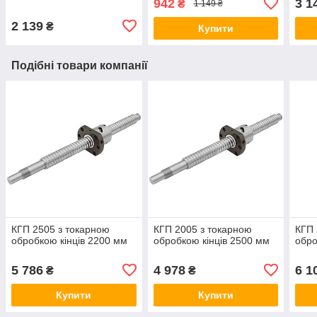
942
3 1
₴
1 149 ₴
2 139
₴
Купити
Подібні товари компанії
КГП 2505 з токарною
КГП 2005 з токарною
КГП 
обробкою кінців 2200 мм
обробкою кінців 2500 мм
обро
5 786
4 978
6 1
₴
₴
Купити
Купити