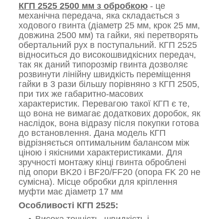
КГП 2525 2500 мм з обробкою
- це
механічна передача, яка складається з
ходового гвинта (діаметр 25 мм, крок 25 мм,
довжина 2500 мм) та гайки, які перетворять
обертальний рух в поступальний. КГП 2525
відноситься до високошвидкісних передач,
так як даний типорозмір гвинта дозволяє
розвинути лінійну швидкість переміщення
гайки в 3 рази більшу порівняно з КГП 2505,
при тих же габаритно-масових
характеристик. Перевагою такої КГП є те,
що вона не вимагає додаткових доробок, як
наслідок, вона відразу після покупки готова
до встановлення. Дана модель КГП
відрізняється оптимальним балансом між
ціною і якісними характеристиками. Для
зручності монтажу кінці гвинта оброблені
під опори BK20 і BF20/FF20 (опора FK 20 не
сумісна). Місце обробки для кріплення
муфти має діаметр 17 мм
Особливості КГП 2525:
Висока точність, швидкість і