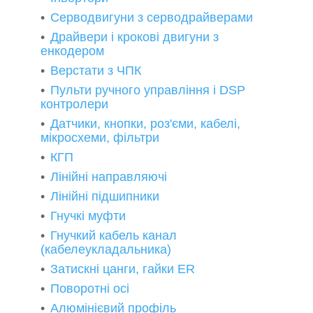
Серводвигуни з серводрайверами
Драйвери і крокові двигуни з
енкодером
Верстати з ЧПК
Пульти ручного управління і DSP
контролери
Датчики, кнопки, роз'єми, кабелі,
мікросхеми, фільтри
КГП
Лінійні направляючі
Лінійні підшипники
Гнучкі муфти
Гнучкий кабель канал
(кабелеукладальника)
Затискні цанги, гайки ER
Поворотні осі
Алюмінієвий профіль