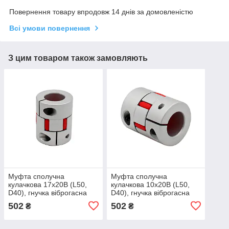
Повернення товару впродовж 14 днів за домовленістю
Всі умови повернення
З цим товаром також замовляють
Муфта сполучна
Муфта сполучна
кулачкова 17х20В (L50,
кулачкова 10х20В (L50,
D40), гнучка віброгасна
D40), гнучка віброгасна
алюмінієва муфта з
алюмінієва муфта з
502
502
₴
₴
еластоміром
еластоміром