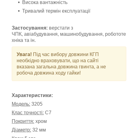
Висока вантажність
Тривалий термін експлуатації
Застосування:
верстати з
ЧПК, авіабудування, машинобудування, робототе
хніка та ін.
Увага!
Під час вибору довжини КГП
необхідно враховувати, що на сайті
вказана загальна довжина гвинта, а не
робоча довжина ходу гайки!
Характеристики:
Модель:
3205
Клас точності:
С7
Покриття:
хром
Діаметр:
32 мм