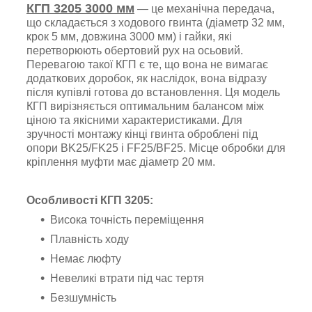
КГП 3205
3000
мм
— це механічна передача,
що складається з ходового гвинта (діаметр 32 мм,
крок 5 мм, довжина 3000 мм) і гайки, які
перетворюють обертовий рух на осьовий.
Перевагою такої КГП є те, що вона не вимагає
додаткових доробок, як наслідок, вона відразу
після купівлі готова до встановлення. Ця модель
КГП вирізняється оптимальним балансом між
ціною та якісними характеристиками. Для
зручності монтажу кінці гвинта оброблені під
опори BK25/FK25 і FF25/BF25. Місце обробки для
кріплення муфти має діаметр 20 мм.
Особливості КГП 3205:
Висока точність переміщення
Плавність ходу
Немає люфту
Невеликі втрати під час тертя
Безшумність