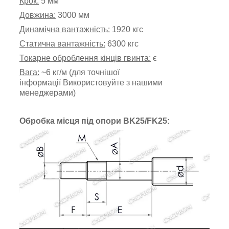
Крок:
5 мм
Довжина:
3000 мм
Динамічна вантажність:
1920 кгс
Статична вантажність:
6300 кгс
Токарне оброблення кінців гвинта:
є
Вага:
~6 кг/м (для точнішої
інформації Використовуйте з нашими
менеджерами)
Обробка місця під опори
BK25/FK25
: