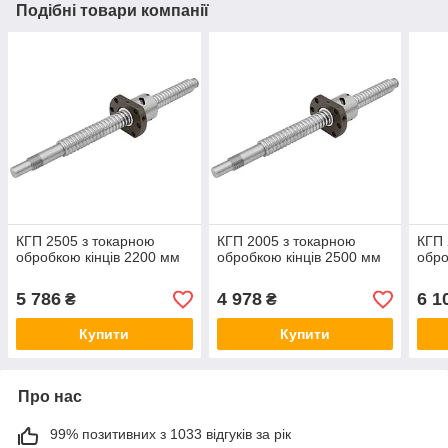
Подібні товари компанії
КГП 2505 з токарною
КГП 2005 з токарною
КГП 
обробкою кінців 2200 мм
обробкою кінців 2500 мм
обро
5 786
4 978
6 1
₴
₴
Купити
Купити
Про нас
99% позитивних з 1033 відгуків за рік