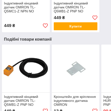
Індуктивний кінцевий
Індуктивний кінцевий
датчик OMRON TL-
датчик OMRON TL-
Q5MC1-Z NPN NO
Q5MB1-Z PNP NO
(відкритий)
(відкритий)
449
₴
449
₴
Купити
Подібні товари компанії
Індуктивний кінцевий
Кронштейн для кріплення
Інду
датчик OMRON TL-
індуктивного датчика
HUR
Q5MB1-Z PNP NO
OMRON
PNP 
(відкритий)
449
13
99