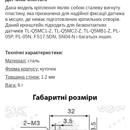
Дана модель кріплення являє собою сталеву вигнуту
пластину, яка
призначена для надійної фіксації датчика
в місцях, де немає підготовлених кріпильних отворів.
Даний кронштейн підходить для безконтактних
датчиків TL-Q5MC1-Z,
TL-Q5MC2-Z,
TL-Q5MB1-Z, PL-
05P,
PL-05N,
FS17-5DN, SN04-N і багатьох інших.
Технічні характеристики:
Матеріал:
сталь
Форма корпусу:
куточок
Товщина стінок:
1.2 мм
Вага:
6 г