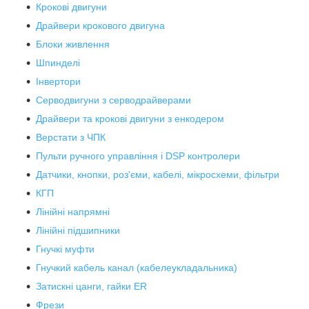
Крокові двигуни
Драйвери крокового двигуна
Блоки живлення
Шпинделі
Інвертори
Серводвигуни з серводрайверами
Драйвери та крокові двигуни з енкодером
Верстати з ЧПК
Пульти ручного управління і DSP контролери
Датчики, кнопки, роз'єми, кабелі, мікросхеми, фільтри
КГП
Лінійні напрямні
Лінійні підшипники
Гнучкі муфти
Гнучкий кабель канал (кабелеукладальника)
Затискні цанги, гайки ER
Фрези