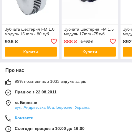
Зубчата шестерня FM 1.0
Зубчата шестерня FM 1.5
Зубч
модуль 15 mm - 80 зуб.
модуль 17mm -75зуб
моду
936
888
892
₴
₴
1 492 ₴
Купити
Купити
Про нас
99% позитивних з 1033 відгуків за рік
Працює з 22.08.2011
м. Березне
вул. Андріївська 66а, Березне, Україна
Контакти
Сьогодні працює з 10:00 до 16:00