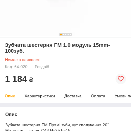
Зубчата шестерня FM 1.0 модуль 15mm-
100зуб.
Немає в наявності
Код: 64-020
Роздріб
1 184
₴
Опис
Характеристики
Доставка
Оплата
Умови п
Опис
°
Зубчата шестерня FM Прямі зуби, кут сполучення 20
.
Матеріал ― сталь С43 H=25 h=15