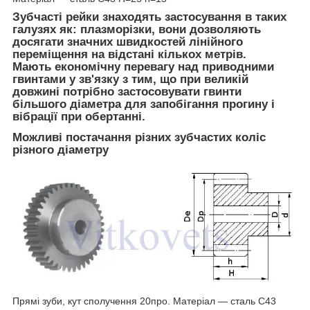
Зубчасті рейки
знаходять застосування в таких
галузях як: плазморізки, вони дозволяють
досягати значних швидкостей лінійного
переміщення на відстані кількох метрів.
Мають економічну перевагу над приводними
гвинтами у зв'язку з тим, що при великій
довжині потрібно застосовувати гвинти
більшого діаметра для запобігання прогину і
вібрації при обертанні.
Можливі постачання різних зубчастих коліс
різного діаметру
Прямі зуби, кут сполучення 20
про
. Матеріал ― сталь С43