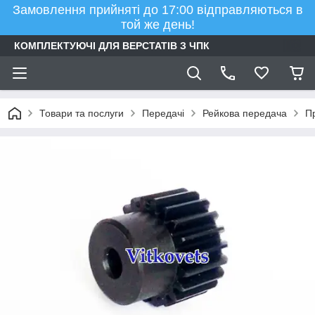
Замовлення прийняті до 17:00 відправляються в
той же день!
КОМПЛЕКТУЮЧІ ДЛЯ ВЕРСТАТІВ З ЧПК
Товари та послуги
Передачі
Рейкова передача
П