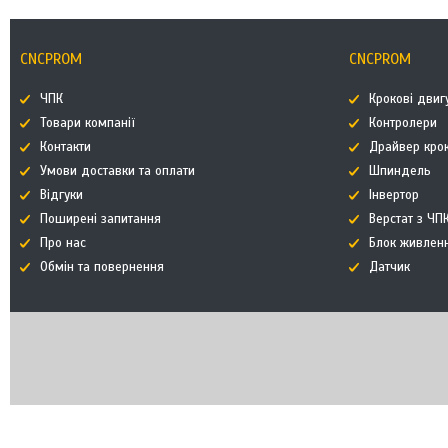
CNCPROM
CNCPROM
ЧПК
Крокові двиг
Товари компанії
Контролери
Контакти
Драйвер кро
Умови доставки та оплати
Шпиндель
Відгуки
Інвертор
Поширені запитання
Верстат з ЧП
Про нас
Блок живлен
Обмін та повернення
Датчик