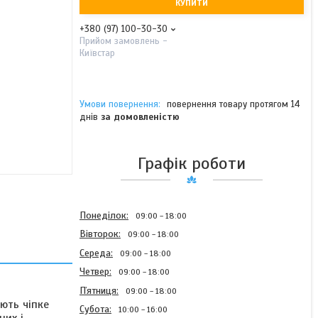
КУПИТИ
+380 (97) 100-30-30
Прийом замовлень -
Київстар
повернення товару протягом 14
днів
за домовленістю
Графік роботи
Понеділок
09:00
18:00
Вівторок
09:00
18:00
Середа
09:00
18:00
Четвер
09:00
18:00
Пʼятниця
09:00
18:00
ують чіпке
Субота
10:00
16:00