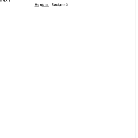
них і
Неділя
Вихідний
Шків HTD5M-48з-20ш з
посадковим отвором 14
мм
Готово до відправки
372 ₴
КУПИТИ