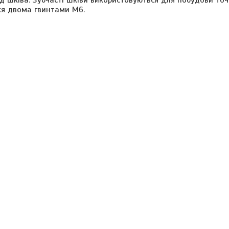
д шківа. Зубчасті шківи використовуються для побудови точ
ся двома гвинтами M6.