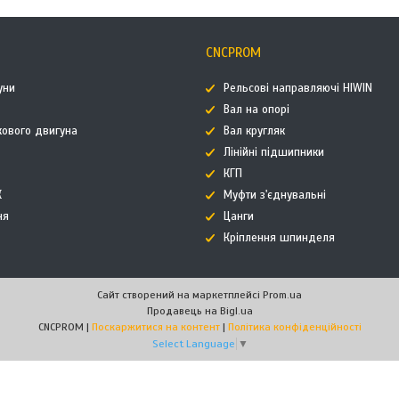
CNCPROM
уни
Рельсові направляючі HIWIN
Вал на опорі
кового двигуна
Вал кругляк
Лінійні підшипники
КГП
К
Муфти з'єднувальні
ня
Цанги
Кріплення шпинделя
Сайт створений на маркетплейсі
Prom.ua
Продавець на Bigl.ua
CNCPROM |
Поскаржитися на контент
|
Політика конфіденційності
Select Language
▼