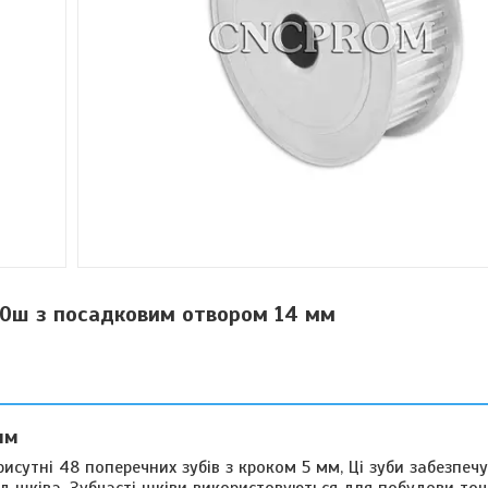
0ш з посадковим отвором 14 мм
мм
исутні 48 поперечних зубів з кроком 5 мм, Ці зуби забезпеч