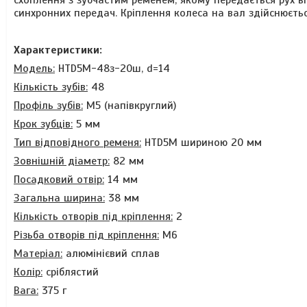
схоплення з зубчастим ременем, якому передається рух ві
синхронних передач. Кріплення колеса на вал здійснюєть
Характеристики:
Модель:
HTD5M-48з-20ш, d=14
Кількість зубів:
48
Профіль зубів:
М5 (напівкруглий)
Крок зубців:
5 мм
Тип відповідного ременя:
HTD5M шириною 20 мм
Зовнішній діаметр:
82 мм
Посадковий отвір:
14 мм
Загальна ширина:
38 мм
Кількість отворів під кріплення:
2
Різьба отворів під кріплення:
М6
Матеріал:
алюмінієвий сплав
Колір:
сріблястий
Вага:
375 г