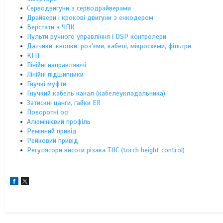
Серводвигуни з серводрайверами
Драйвери і крокові двигуни з енкодером
Верстати з ЧПК
Пульти ручного управління і DSP контролери
Датчики, кнопки, роз'єми, кабелі, мікросхеми, фільтри
КГП
Лінійні направляючі
Лінійні підшипники
Гнучкі муфти
Гнучкий кабель канал (кабелеукладальника)
Затискні цанги, гайки ER
Поворотні осі
Алюмінієвий профіль
Ремінний привід
Рейковий привід
Регулятори висоти різака THC (torch height control)