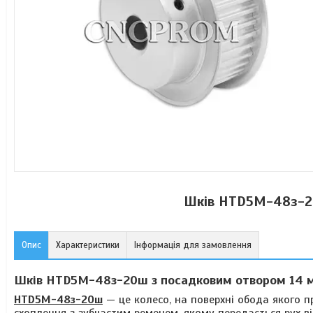
Шків HTD5M-48з-2
Опис
Характеристики
Інформація для замовлення
Шків HTD5M-48з-20ш з посадковим отвором 14 
HTD5M-48з-20ш
— це колесо, на поверхні обода якого пр