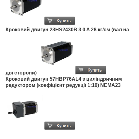
Кроковий двигун 23HS2430B 3.0 A 28 кг/см (вал на
дві сторони)
Кроковий двигун 57HBP76AL4 з циліндричним
редуктором (коефіцієнт редукції 1:10) NEMA23