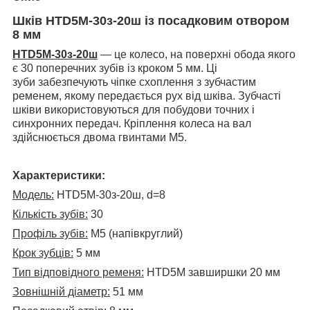
Шків HTD5M-30з-20ш із посадковим отвором
8 мм
HTD5M-30з-20ш
— це колесо, на поверхні обода якого
є 30 поперечних зубів із кроком 5 мм. Ці
зуби забезпечують чіпке схоплення з зубчастим
ременем, якому передається рух від шківа. Зубчасті
шківи використовуються для побудови точних і
синхронних передач. Кріплення колеса на вал
здійснюється двома гвинтами M5.
Характеристики:
Модель:
HTD5M-30з-20ш, d=8
Кількість зубів:
30
Профіль зубів:
М5 (напівкруглий)
Крок зубців:
5 мм
Тип відповідного ременя:
HTD5M завширшки 20 мм
Зовнішній діаметр:
51 мм