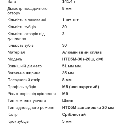
Вага
141.4 г
Діаметр посадочного
8 мм
отвору
Кількість в пакованні
1 шт. шт.
Кількість зубців
30
Кількість отворів під
2
кріплення
Кількість зубів
30
Матеріал
Алюмінієвий сплав
Мoдель
HTD5M-30з-20ш, d=8
Зовнішній діаметр
51 мм мм.
Загальна ширина
35 мм
Посадковий отвір
8 мм
Профіль зубців
М5 (напівкруглий)
Різь отворів під кріплення
М5
Тип комплектуючого
Шкив
Тип відповідного ременя
HTD5M завширшки 20 мм
Колір
Сріблястий
Крок зубців
5 мм