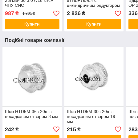
23HS8430 3.0 A 18 кг/см
57HBP76AL4 c
відк
ЧПУ CNC
циліндричним редуктором
OP 
(коефіцієнт редукції 1:10)
987
2 826
336
₴
₴
1 301 ₴
NEMA23
Купити
Купити
Подібні товари компанії
Шків HTD5M-36з-20ш з
Шків HTD5M-30з-20ш з
Шків
посадковим отвором 8 мм
посадковим отвором 19
поса
мм
242
215
283
₴
₴