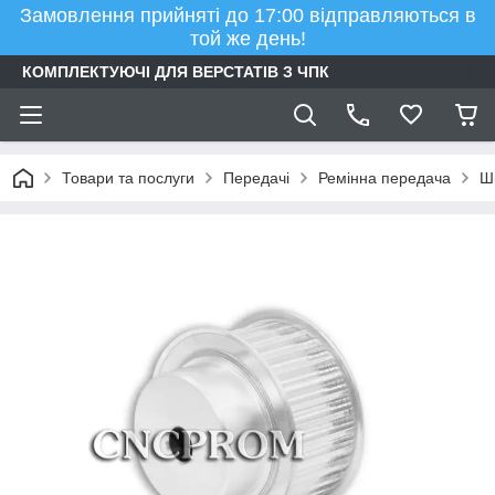
Замовлення прийняті до 17:00 відправляються в
той же день!
КОМПЛЕКТУЮЧІ ДЛЯ ВЕРСТАТІВ З ЧПК
Товари та послуги
Передачі
Ремінна передача
Шк