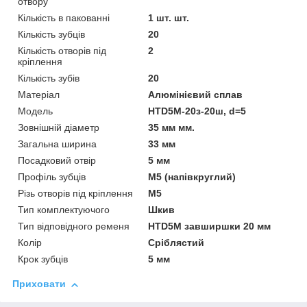
отвору
Кількість в пакованні
1 шт. шт.
Кількість зубців
20
Кількість отворів під
2
кріплення
Кількість зубів
20
Матеріал
Алюмінієвий сплав
Мoдель
HTD5M-20з-20ш, d=5
Зовнішній діаметр
35 мм мм.
Загальна ширина
33 мм
Посадковий отвір
5 мм
Профіль зубців
М5 (напівкруглий)
Різь отворів під кріплення
М5
Тип комплектуючого
Шкив
Тип відповідного ременя
HTD5M завширшки 20 мм
Колір
Сріблястий
Крок зубців
5 мм
Приховати