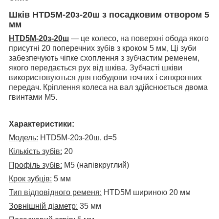
Шків HTD5M-20з-20ш з посадковим отвором 5
мм
HTD5M-20з-20ш
— це колесо, на поверхні обода якого
присутні 20 поперечних зубів з кроком 5 мм, Ці зуби
забезпечують чіпке схоплення з зубчастим ременем,
якого передається рух від шківа. Зубчасті шківи
використовуються для побудови точних і синхронних
передач. Кріплення колеса на вал здійснюється двома
гвинтами M5.
Характеристики:
Модель:
HTD5M-20з-20ш, d=5
Кількість зубів:
20
Профіль зубів:
М5 (напівкруглий)
Крок зубців:
5 мм
Тип відповідного ременя:
HTD5M шириною 20 мм
Зовнішній діаметр:
35 мм