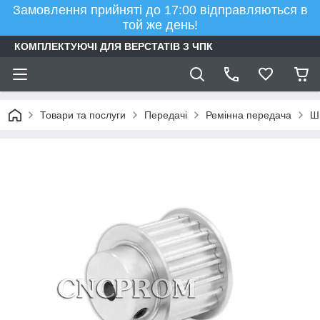
Замовлення прийняті до 17:00 відправляються в
той же день!
КОМПЛЕКТУЮЧІ ДЛЯ ВЕРСТАТІВ З ЧПК
Товари та послуги
Передачі
Ремінна передача
Шк