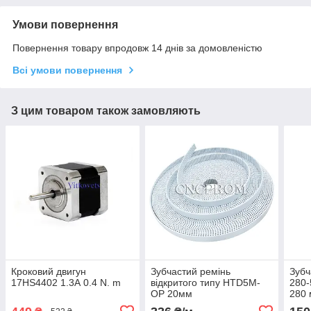
Умови повернення
Повернення товару впродовж 14 днів за домовленістю
Всі умови повернення
З цим товаром також замовляють
Кроковий двигун
Зубчастий ремінь
Зубч
17HS4402 1.3А 0.4 N. m
відкритого типу HTD5M-
280-
OP 20мм
280 