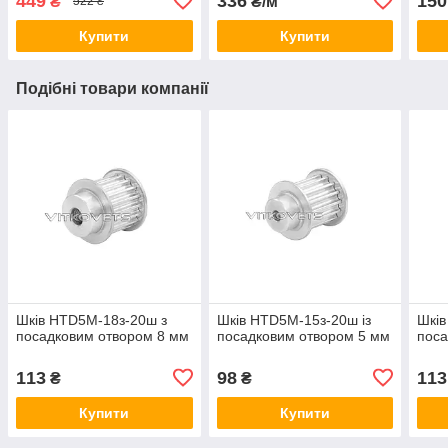
449
336
150
₴
₴/м
522 ₴
Купити
Купити
Подібні товари компанії
Шків HTD5M-18з-20ш з
Шків HTD5M-15з-20ш із
Шків
посадковим отвором 8 мм
посадковим отвором 5 мм
поса
113
98
113
₴
₴
Купити
Купити