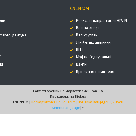
CNCPROM
уни
Рельсові направляючі HIWIN
Вал на опорі
кового двигуна
Вал кругляк
Лінійні підшипники
КГП
К
Муфти з'єднувальні
ня
Цанги
Кріплення шпинделя
Сайт створений на маркетплейсі
Prom.ua
Продавець на Bigl.ua
CNCPROM |
Поскаржитися на контент
|
Політика конфіденційності
Select Language
▼