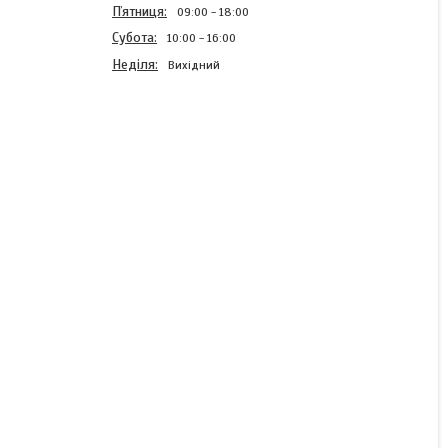
Пʼятниця
09:00
18:00
Субота
10:00
16:00
Неділя
Вихідний
Гайка ER11-M/NUT
М13х0.75
Готово до відправки
155 ₴
КУПИТИ