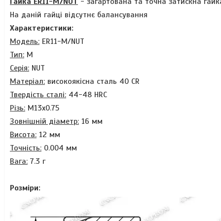
Гайка ER11-M/NUT
- загартована та точна затискна гайка
На даній гайці відсутнє балансування
Характеристики:
Модель:
ER11-M/NUT
Тип:
М
Серія:
NUT
Матеріал:
високоякісна сталь
40 CR
Твердість сталі:
44-48 HRC
Різь:
М13х0.75
Зовнішній діаметр:
16 мм
Висота:
12 мм
Точність:
0.004 мм
Вага:
7.3 г
Розміри: