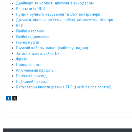
Драйвери та крокові двигуни з енкодером
Верстати із ЧПК
Пульти ручного керування та DSP контролери
Датчики, кнопки, роз'єми, кабелі, мікросхеми, фільтри
КГП
Лінійні напрямні
Лінійні підшипники
Гнучкі муфти
Гнучкий кабель-канал (кабелеукладач)
Затискні цанги, гайки ER
Фрези
Поворотні осі
Алюмінієвий профіль
Ремінний привод
Рейковий привод
Регулятори висоти різання THC (torch height control)