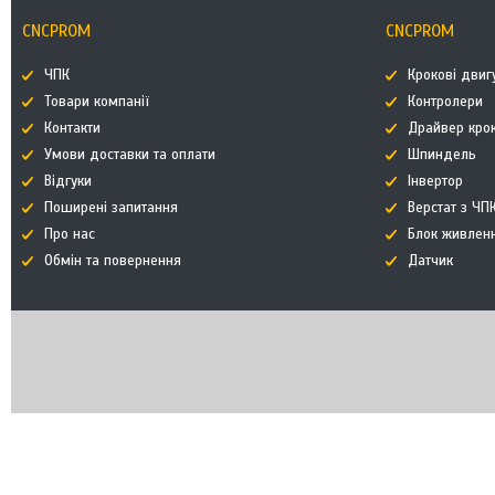
CNCPROM
CNCPROM
ЧПК
Крокові двиг
Товари компанії
Контролери
Контакти
Драйвер кро
Умови доставки та оплати
Шпиндель
Відгуки
Інвертор
Поширені запитання
Верстат з ЧП
Про нас
Блок живлен
Обмін та повернення
Датчик