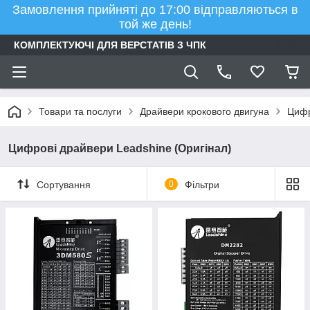
Замовлення прийняті до 17:00 відправляються в
той же день!
КОМПЛЕКТУЮЧІ ДЛЯ ВЕРСТАТІВ З ЧПК
Товари та послуги
Драйвери крокового двигуна
Цифр
Цифрові драйвери Leadshine (Оригінал)
Сортування
0
Фільтри