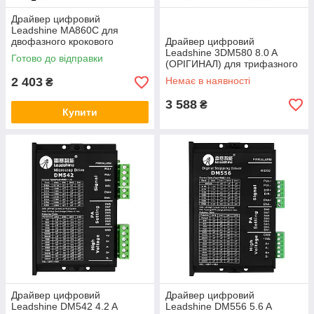
Драйвер цифровий
Leadshine MА860С для
двофазного крокового
Драйвер цифровий
двигуна
Leadshine 3DM580 8.0 A
Готово до відправки
(ОРІГИНАЛ) для трифазного
крокового двигуна
2 403
Немає в наявності
₴
3 588
₴
Купити
Драйвер цифровий
Драйвер цифровий
Leadshine DM542 4.2 A
Leadshine DM556 5.6 A