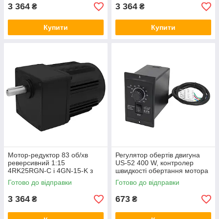
3 364
3 364
₴
₴
Купити
Купити
Мотор-редуктор 83 об/хв
Регулятор обертів двигуна
реверсивний 1:15
US-52 400 W, контролер
4RK25RGN-C і 4GN-15-K з
швидкості обертання мотора
регульованою швидкістю,
потужністю до 400 Вт
Готово до відправки
Готово до відправки
асинхронний двигун
3 364
673
₴
₴