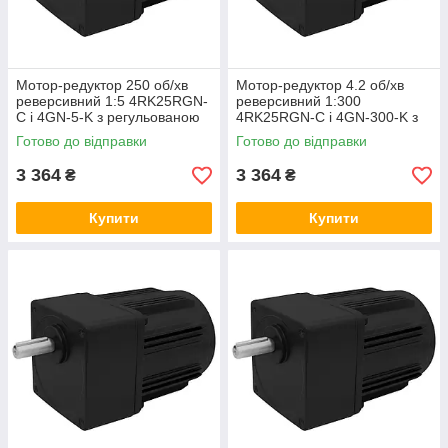
Мотор-редуктор 250 об/хв
Мотор-редуктор 4.2 об/хв
реверсивний 1:5 4RK25RGN-
реверсивний 1:300
C і 4GN-5-K з регульованою
4RK25RGN-C і 4GN-300-K з
швидкістю, асинхронний
регульованою швидкістю
Готово до відправки
Готово до відправки
двигун
3 364
3 364
₴
₴
Купити
Купити