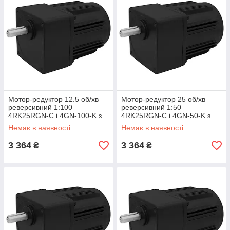
Мотор-редуктор 12.5 об/хв
Мотор-редуктор 25 об/хв
реверсивний 1:100
реверсивний 1:50
4RK25RGN-C і 4GN-100-K з
4RK25RGN-C і 4GN-50-K з
регульованою швидкістю,
регульованою швидкістю
Немає в наявності
Немає в наявності
асинхронний двигун
3 364
3 364
₴
₴