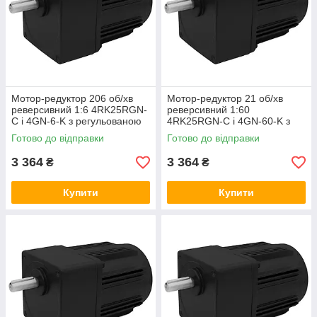
Мотор-редуктор 206 об/хв
Мотор-редуктор 21 об/хв
реверсивний 1:6 4RK25RGN-
реверсивний 1:60
C і 4GN-6-K з регульованою
4RK25RGN-C і 4GN-60-K з
швидкістю, асинхронний
регульованою швидкістю
Готово до відправки
Готово до відправки
двигун
3 364
3 364
₴
₴
Купити
Купити