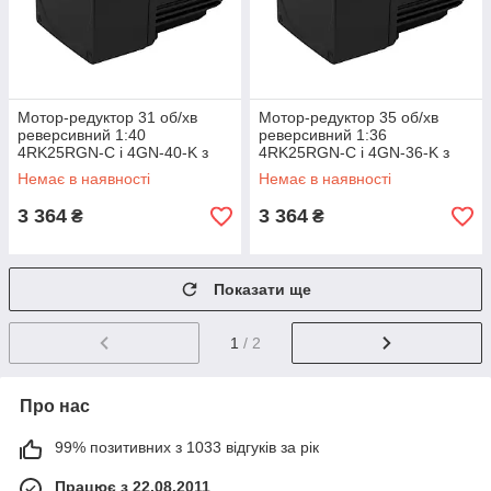
Мотор-редуктор 31 об/хв
Мотор-редуктор 35 об/хв
реверсивний 1:40
реверсивний 1:36
4RK25RGN-C і 4GN-40-K з
4RK25RGN-C і 4GN-36-K з
регульованою швидкістю,
регульованою швидкістю
Немає в наявності
Немає в наявності
асинхронний двигун
3 364
3 364
₴
₴
Показати ще
1
/ 2
Про нас
99% позитивних з 1033 відгуків за рік
Працює з 22.08.2011