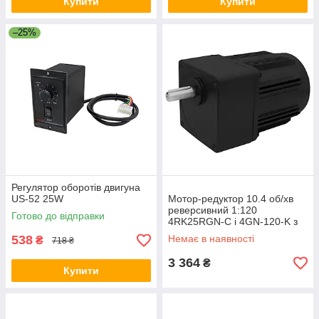
Купити
Купити
–25%
Регулятор оборотів двигуна
US-52 25W
Мотор-редуктор 10.4 об/хв
реверсивний 1:120
Готово до відправки
4RK25RGN-C і 4GN-120-K з
регульованою швидкістю,
538
Немає в наявності
₴
718 ₴
асинхронний двигун
3 364
₴
Купити